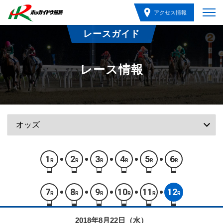
アクセス情報
レースガイド
レース情報
1
2
3
4
5
6
R
R
R
R
R
R
7
8
9
10
11
12
R
R
R
R
R
R
2018年8月22日（水）