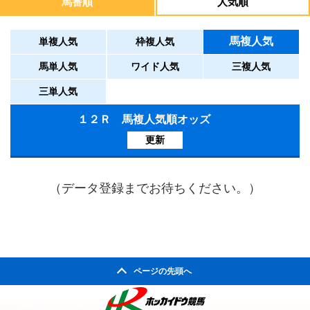
馬番順
人気順
馬複人気
単複人気
枠複人気
馬単人気
ワイド人気
三複人気
三単人気
１２Ｒ 馬複人気順オッズ
更新
（データ登録までお待ちください。）
ページの先頭へ