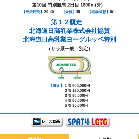
第10回 門別競馬 2日目 1800ｍ(外)
【発走時刻】
20:40
【天候】
晴
【馬場状態】
重
第１２競走
北海道日高乳業株式会社協賛
北海道日高乳業ヨーグルッペ特別
（サラ系一般 別定）
【賞金】
１着 600,000円
２着 120,000円
３着 90,000円
４着 60,000円
５着 30,000円