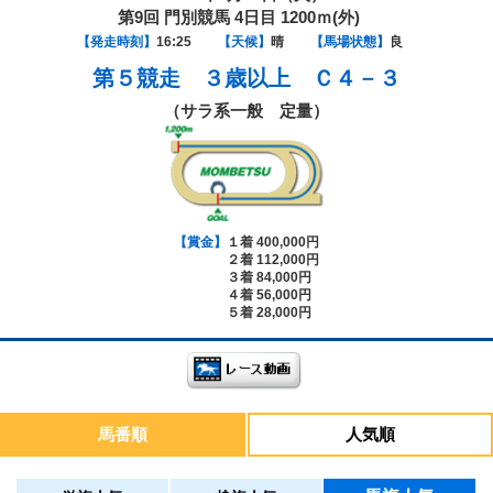
第9回 門別競馬 4日目 1200ｍ(外)
【発走時刻】
16:25
【天候】
晴
【馬場状態】
良
第５競走
３歳以上 Ｃ４－３
（サラ系一般 定量）
【賞金】
１着 400,000円
２着 112,000円
３着 84,000円
４着 56,000円
５着 28,000円
馬番順
人気順