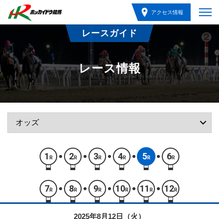
アクセス情報
レースガイド
レース情報
1
2
3
4
5
6
R
R
R
R
R
R
7
8
9
10
11
12
R
R
R
R
R
R
2025年8月12日（火）