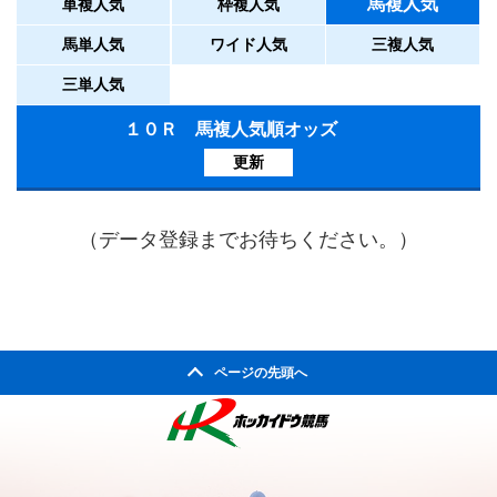
馬複人気
単複人気
枠複人気
馬単人気
ワイド人気
三複人気
三単人気
１０Ｒ 馬複人気順オッズ
更新
（データ登録までお待ちください。）
ページの先頭へ