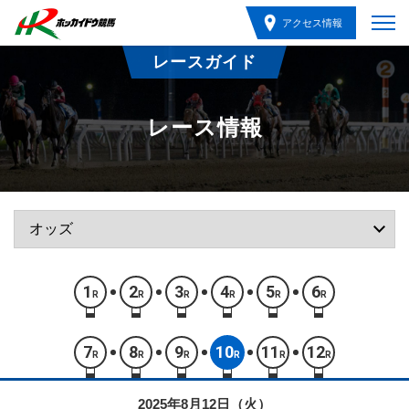
アクセス情報
レースガイド
レース情報
1
2
3
4
5
6
R
R
R
R
R
R
7
8
9
10
11
12
R
R
R
R
R
R
2025年8月12日（火）