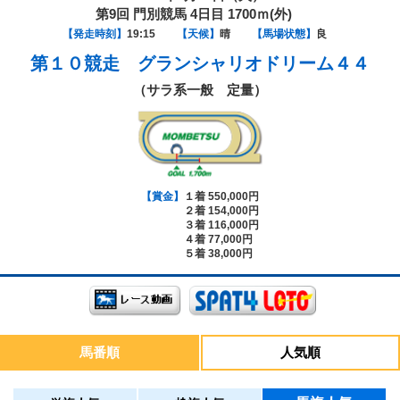
第9回 門別競馬 4日目 1700ｍ(外)
【発走時刻】
19:15
【天候】
晴
【馬場状態】
良
第１０競走
グランシャリオドリーム４４
（サラ系一般 定量）
【賞金】
１着 550,000円
２着 154,000円
３着 116,000円
４着 77,000円
５着 38,000円
馬番順
人気順