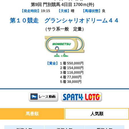
第9回 門別競馬 4日目 1700ｍ(外)
【発走時刻】
19:15
【天候】
晴
【馬場状態】
良
第１０競走
グランシャリオドリーム４４
（サラ系一般 定量）
【賞金】
１着 550,000円
２着 154,000円
３着 116,000円
４着 77,000円
５着 38,000円
馬番順
人気順