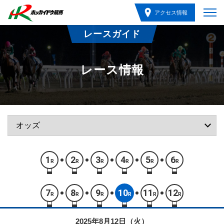
アクセス情報
レースガイド
レース情報
1
2
3
4
5
6
R
R
R
R
R
R
7
8
9
10
11
12
R
R
R
R
R
R
2025年8月12日（火）