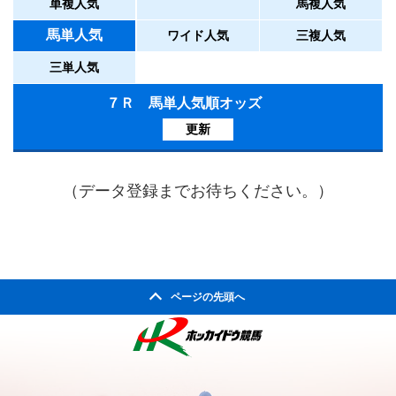
単複人気
馬複人気
馬単人気
ワイド人気
三複人気
三単人気
７Ｒ 馬単人気順オッズ
更新
（データ登録までお待ちください。）
ページの先頭へ