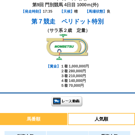
第9回 門別競馬 4日目 1000ｍ(外)
【発走時刻】
17:35
【天候】
晴
【馬場状態】
良
第７競走
ペリドット特別
（サラ系２歳 定量）
【賞金】
１着 1,000,000円
２着 280,000円
３着 210,000円
４着 140,000円
５着 70,000円
馬番順
人気順