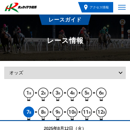
アクセス情報
レースガイド
レース情報
1
2
3
4
5
6
R
R
R
R
R
R
7
8
9
10
11
12
R
R
R
R
R
R
2025年8月12日（火）