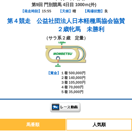
第9回 門別競馬 4日目 1000ｍ(外)
【発走時刻】
15:55
【天候】
晴
【馬場状態】
良
第４競走
公益社団法人日本軽種馬協会協賛
２歳牝馬 未勝利
（サラ系２歳 定量）
【賞金】
１着 500,000円
２着 140,000円
３着 105,000円
４着 70,000円
５着 35,000円
馬番順
人気順