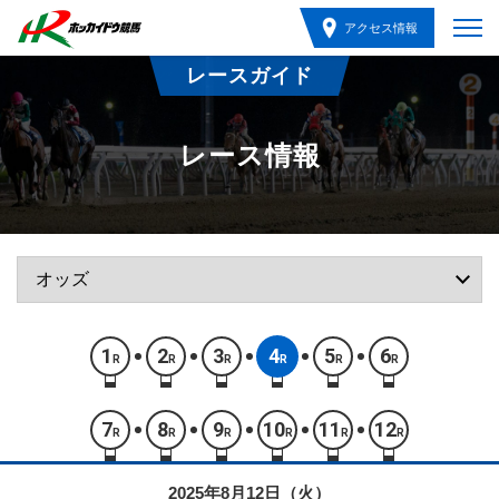
アクセス情報
レースガイド
レース情報
1
2
3
4
5
6
R
R
R
R
R
R
7
8
9
10
11
12
R
R
R
R
R
R
2025年8月12日（火）