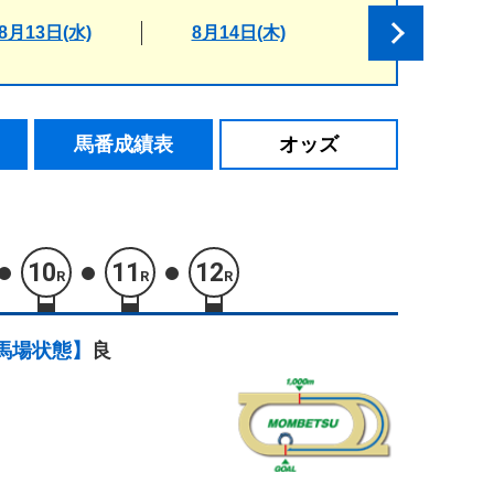
8月13日(水)
8月14日(木)
馬番成績表
オッズ
10
11
12
R
R
R
馬場状態】
良