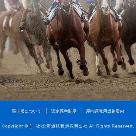
馬主服について
認定厩舎制度
屋内調教用坂路案内
Copyright ©
(一社)北海道軽種馬振興公社
All Rights Reserved.