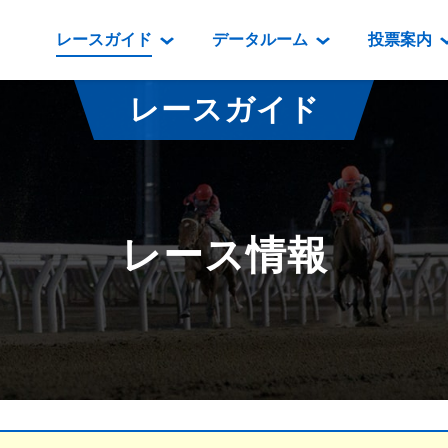
レースガイド
データルーム
投票案内
データルーム
レース情報
映像コンテンツ
門別競馬場情報
過去開催
投
レースガイド
騎手・調教師紹介
レース一覧
重賞競走VTR
門別競馬場グルメ
番組・級
騎手・調教師成績
出走表
重賞競走参考VTR
とねっこジン
開催日程
能力検査成績
成績表
レースダイジェスト
いずみ食堂
開催
レース情報
坂路調教映像
払戻金一覧
新馬ダイジェスト
ルンビニフー
重賞
遠征馬情報
騎手成績表
勝馬屋
スタ
馬主服紹介
馬番成績表
発売情報
番組編成要領
オッズ
道内の
道外