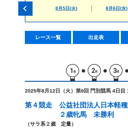
8月5日(火)
8月6日(水)
レース一覧
出走表
1
2
3
R
R
R
2025年8月12日（火）
第9回 門別競馬 4日目 
第４競走
公益社団法人日本軽種
２歳牝馬 未勝利
（サラ系２歳 定量）