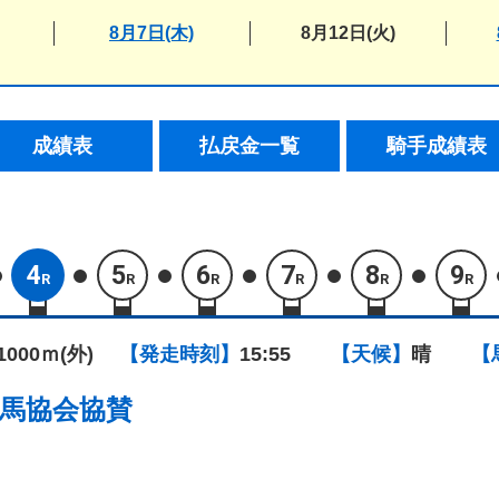
8月7日(木)
8月12日(火)
成績表
払戻金一覧
騎手成績表
4
5
6
7
8
9
R
R
R
R
R
R
1000ｍ(外)
【発走時刻】
15:55
【天候】
晴
【
馬協会協賛