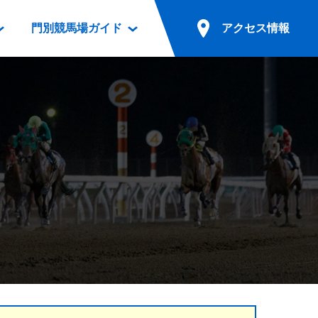
門別競馬場ガイド
アクセス情報
情報
票案内
ファンルーム
アクセス情報
電話・インターネット投票
競馬用語集
お車でのご来場
別表ダウンロード
場外発売所
無料送迎バスでのご来場
ギスカン
実況・テレホンサービス
公共の交通機関でのご来場
カレンダー
発売・払戻
ドカフェ
競走体系図
リオンシリーズ競走
発売情報(PDF)
の発売情報