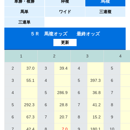
馬複
単勝・複勝
枠複
馬単
ワイド
三連複
三連単
５Ｒ 馬複オッズ 最終オッズ
更新
1
2
3
4
2
37.0
3
39.4
4
5
3
55.1
4
5
397.3
6
4
5
286.9
6
36.8
7
5
292.3
6
28.8
7
41.2
8
6
67.3
7
20.7
8
15.2
9
7
42.4
8
7.0
9
180.1
10