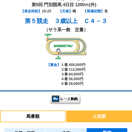
第9回 門別競馬 4日目 1200ｍ(外)
【発走時刻】
16:25
【天候】
晴
【馬場状態】
良
第５競走
３歳以上 Ｃ４－３
（サラ系一般 定量）
【賞金】
１着 400,000円
２着 112,000円
３着 84,000円
４着 56,000円
５着 28,000円
馬番順
人気順