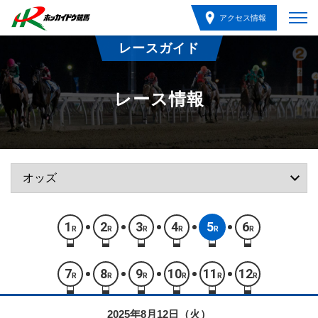
アクセス情報
レースガイド
レース情報
1
2
3
4
5
6
R
R
R
R
R
R
7
8
9
10
11
12
R
R
R
R
R
R
2025年8月12日（火）