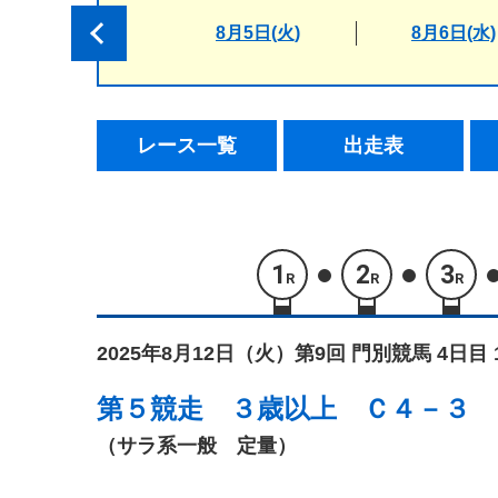
8月5日(火)
8月6日(水)
レース一覧
出走表
1
2
3
R
R
R
2025年8月12日（火）
第9回 門別競馬 4日目 
第５競走
３歳以上 Ｃ４－３
（サラ系一般 定量）