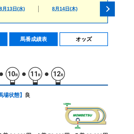
8月13日(水)
8月14日(木)
馬番成績表
オッズ
10
11
12
R
R
R
馬場状態】
良