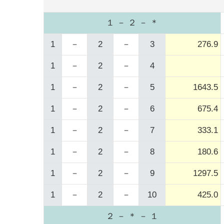
１ － ２ － ＊
1
－
2
－
3
276.9
1
－
2
－
4
1
－
2
－
5
1643.5
1
－
2
－
6
675.4
1
－
2
－
7
333.1
1
－
2
－
8
180.6
1
－
2
－
9
1297.5
1
－
2
－
10
425.0
２ － ＊ － １