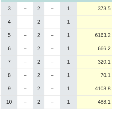
3
－
2
－
1
373.5
4
－
2
－
1
5
－
2
－
1
6163.2
6
－
2
－
1
666.2
7
－
2
－
1
320.1
8
－
2
－
1
70.1
9
－
2
－
1
4108.8
10
－
2
－
1
488.1