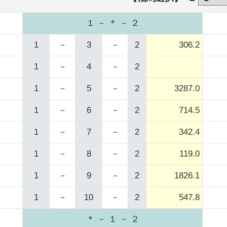
１ － ＊ － ２
1
－
3
－
2
306.2
1
－
4
－
2
1
－
5
－
2
3287.0
1
－
6
－
2
714.5
1
－
7
－
2
342.4
1
－
8
－
2
119.0
1
－
9
－
2
1826.1
1
－
10
－
2
547.8
＊ － １ － ２