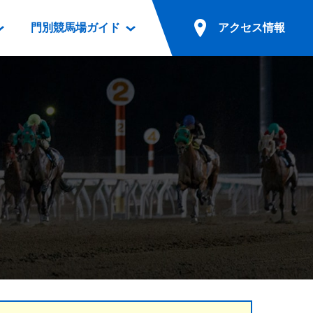
門別競馬場ガイド
アクセス情報
情報
票案内
ファンルーム
アクセス情報
電話・インターネット投票
競馬用語集
お車でのご来場
別表ダウンロード
場外発売所
無料送迎バスでのご来場
ギスカン
実況・テレホンサービス
公共の交通機関でのご来場
カレンダー
発売・払戻
ドカフェ
競走体系図
リオンシリーズ競走
発売情報(PDF)
の発売情報