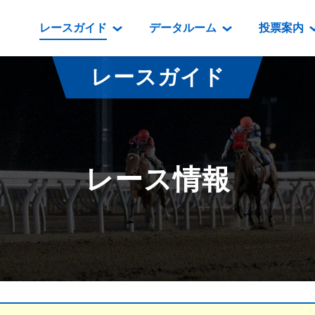
レースガイド
データルーム
投票案内
データルーム
レース情報
映像コンテンツ
門別競馬場情報
過去開催
投
レースガイド
騎手・調教師紹介
レース一覧
重賞競走VTR
門別競馬場グルメ
番組・級
騎手・調教師成績
出走表
重賞競走参考VTR
とねっこジン
開催日程
能力検査成績
成績表
レースダイジェスト
いずみ食堂
開催
レース情報
坂路調教映像
払戻金一覧
新馬ダイジェスト
ルンビニフー
重賞
遠征馬情報
騎手成績表
勝馬屋
スタ
馬主服紹介
馬番成績表
発売情報
番組編成要領
オッズ
道内の
道外