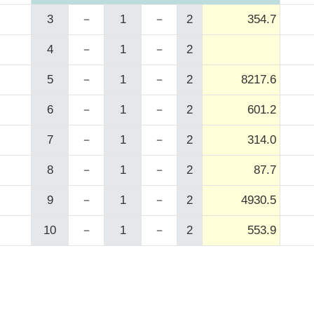
3
－
1
－
2
354.7
4
－
1
－
2
5
－
1
－
2
8217.6
6
－
1
－
2
601.2
7
－
1
－
2
314.0
8
－
1
－
2
87.7
9
－
1
－
2
4930.5
10
－
1
－
2
553.9