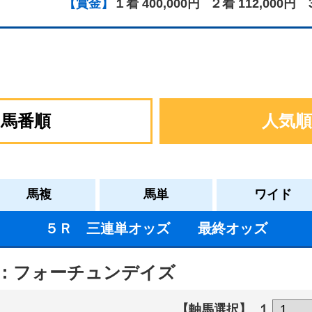
【賞金】
１着 400,000円
２着 112,000円
馬番順
人気順
馬複
馬単
ワイド
５Ｒ 三連単オッズ 最終オッズ
：フォーチュンデイズ
【軸馬選択】
１