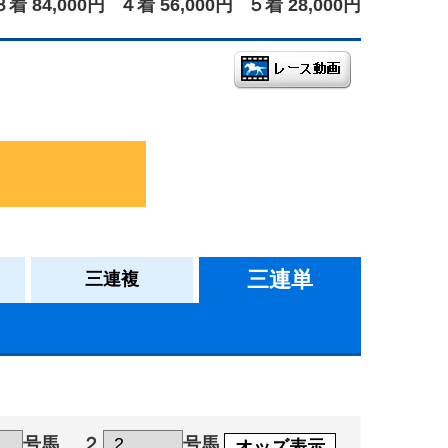
３着 84,000円
４着 56,000円
５着 28,000円
三連単
三連複
号馬
２
号馬
オッズ表示