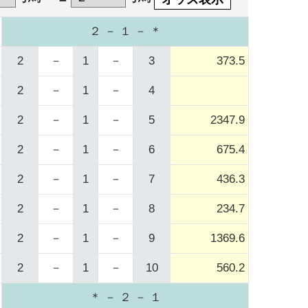
２ － １ － ＊
2
－
1
－
3
373.5
2
－
1
－
4
2
－
1
－
5
2347.9
2
－
1
－
6
675.4
2
－
1
－
7
436.3
2
－
1
－
8
234.7
2
－
1
－
9
1369.6
2
－
1
－
10
560.2
＊ － ２ － １