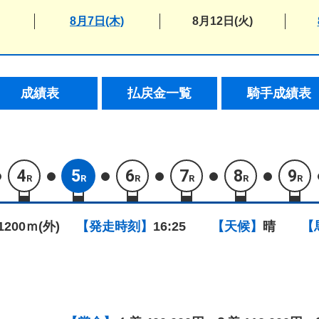
8月7日(木)
8月12日(火)
成績表
払戻金一覧
騎手成績表
4
5
6
7
8
9
R
R
R
R
R
R
1200ｍ(外)
【発走時刻】
16:25
【天候】
晴
【