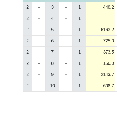
2
－
3
－
1
448.2
2
－
4
－
1
2
－
5
－
1
6163.2
2
－
6
－
1
725.0
2
－
7
－
1
373.5
2
－
8
－
1
156.0
2
－
9
－
1
2143.7
2
－
10
－
1
608.7