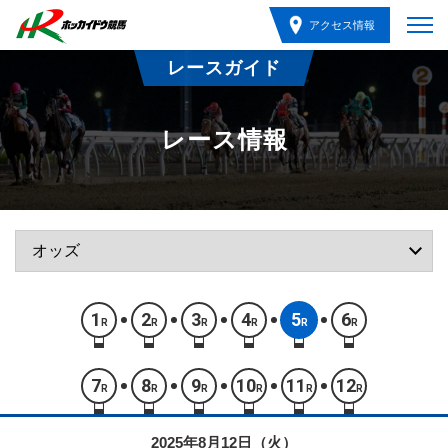
アクセス情報
レースガイド
レース情報
1
2
3
4
5
6
R
R
R
R
R
R
7
8
9
10
11
12
R
R
R
R
R
R
2025年8月12日（火）