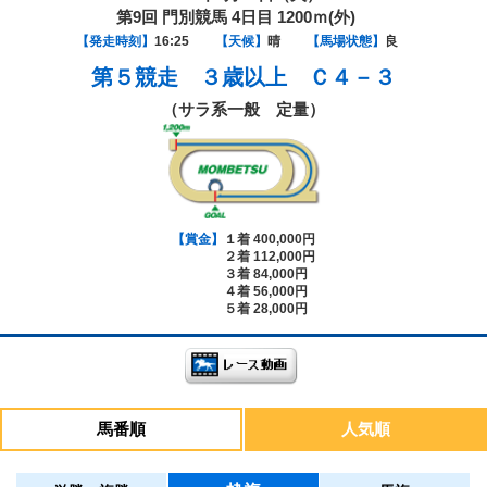
第9回 門別競馬 4日目 1200ｍ(外)
【発走時刻】
16:25
【天候】
晴
【馬場状態】
良
第５競走
３歳以上 Ｃ４－３
（サラ系一般 定量）
【賞金】
１着 400,000円
２着 112,000円
３着 84,000円
４着 56,000円
５着 28,000円
馬番順
人気順