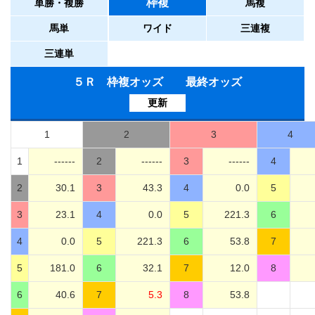
枠複
単勝・複勝
馬複
馬単
ワイド
三連複
三連単
５Ｒ 枠複オッズ 最終オッズ
更新
1
2
3
4
1
------
2
------
3
------
4
2
30.1
3
43.3
4
0.0
5
3
23.1
4
0.0
5
221.3
6
4
0.0
5
221.3
6
53.8
7
5
181.0
6
32.1
7
12.0
8
6
40.6
7
5.3
8
53.8