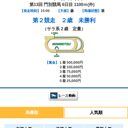
第13回 門別競馬 6日目 1100ｍ(外)
【発走時刻】
15:00
【天候】
曇
【馬場状態】
重
第２競走
２歳 未勝利
（サラ系２歳 定量）
【賞金】
１着 500,000円
２着 100,000円
３着 75,000円
４着 50,000円
５着 25,000円
馬番順
人気順