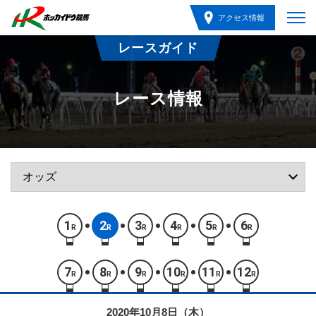
アクセス情報
レースガイド
レース情報
1
2
3
4
5
6
R
R
R
R
R
R
7
8
9
10
11
12
R
R
R
R
R
R
2020年10月8日（木）