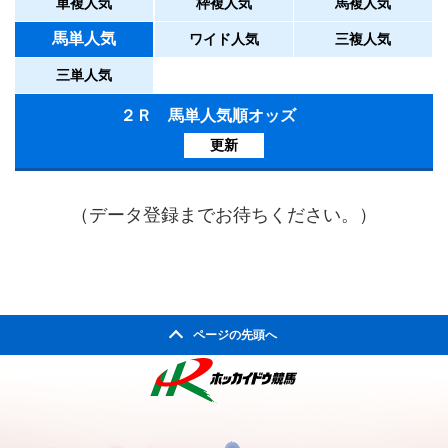
単複人気
枠複人気
馬複人気
馬単人気
ワイド人気
三複人気
三単人気
２Ｒ 馬単人気順オッズ
更新
（データ登録までお待ちください。）
ページの先頭へ