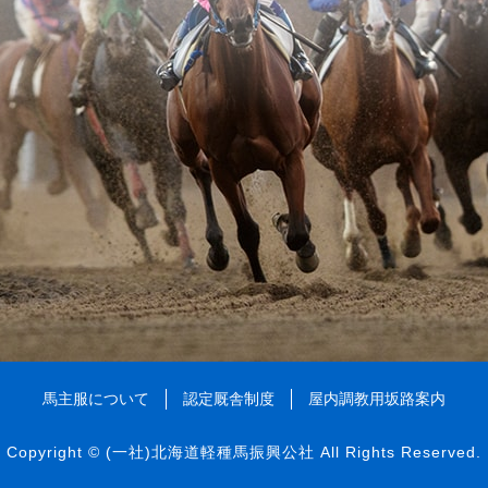
馬主服について
認定厩舎制度
屋内調教用坂路案内
Copyright ©
(一社)北海道軽種馬振興公社
All Rights Reserved.