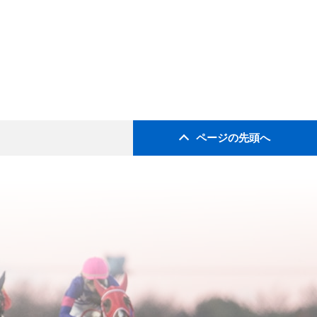
ページの先頭へ