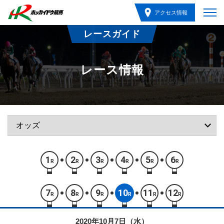
アクセス情報
レースガイド
レース情報
1
2
3
4
5
6
R
R
R
R
R
R
7
8
9
10
11
12
R
R
R
R
R
R
2020年10月7日（水）