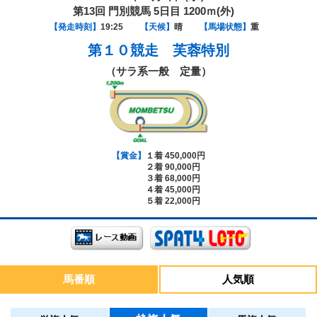
第13回 門別競馬 5日目 1200ｍ(外)
【発走時刻】
19:25
【天候】
晴
【馬場状態】
重
第１０競走
芙蓉特別
（サラ系一般 定量）
【賞金】
１着 450,000円
２着 90,000円
３着 68,000円
４着 45,000円
５着 22,000円
馬番順
人気順