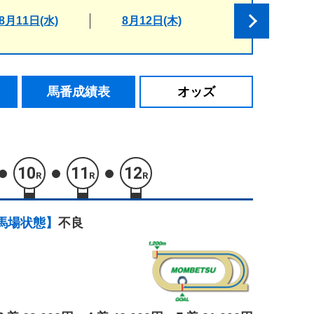
8月11日(水)
8月12日(木)
馬番成績表
オッズ
10
11
12
R
R
R
馬場状態】
不良