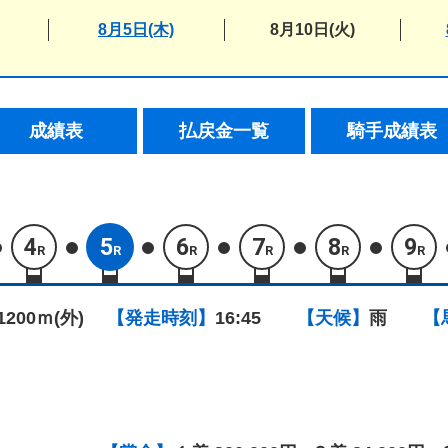
8月5日(木)
8月10日(火)
成績表
払戻金一覧
騎手成績表
4
5
6
7
8
9
R
R
R
R
R
R
1200ｍ(外)
【発走時刻】
16:45
【天候】
雨
【