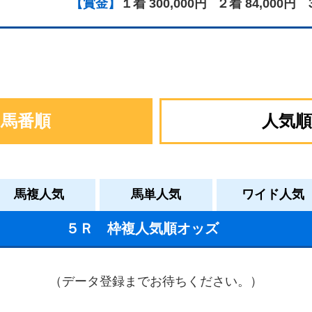
【賞金】
１着 300,000円
２着 84,000円
馬番順
人気順
馬複人気
馬単人気
ワイド人気
５Ｒ 枠複人気順オッズ
（データ登録までお待ちください。）