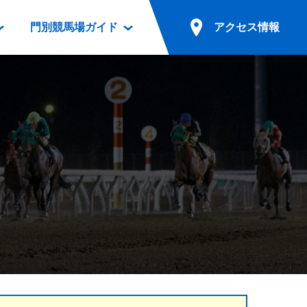
門別競馬場ガイド
アクセス情報
情報
票案内
ファンルーム
アクセス情報
電話・インターネット投票
競馬用語集
お車でのご来場
別表ダウンロード
場外発売所
無料送迎バスでのご来場
ギスカン
実況・テレホンサービス
公共の交通機関でのご来場
カレンダー
発売・払戻
ドカフェ
競走体系図
リオンシリーズ競走
発売情報(PDF)
の発売情報