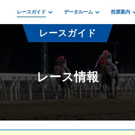
レースガイド
データルーム
投票案内
データルーム
レース情報
映像コンテンツ
門別競馬場情報
過去開催
投
レースガイド
騎手・調教師紹介
レース一覧
重賞競走VTR
門別競馬場グルメ
番組・級
騎手・調教師成績
出走表
重賞競走参考VTR
とねっこジン
開催日程
能力検査成績
成績表
レースダイジェスト
いずみ食堂
開催
レース情報
坂路調教映像
払戻金一覧
新馬ダイジェスト
ルンビニフー
重賞
遠征馬情報
騎手成績表
勝馬屋
スタ
馬主服紹介
馬番成績表
発売情報
番組編成要領
オッズ
道内の
道外