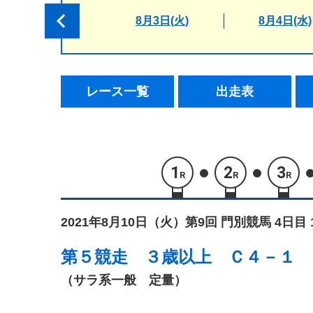
8月3日(火)
8月4日(水)
レース一覧
出走表
1
2
3
R
R
R
2021年8月10日（火）
第9回 門別競馬 4日目 
第５競走
３歳以上 Ｃ４－１
（サラ系一般 定量）