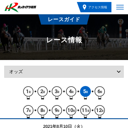
アクセス情報
レースガイド
レース情報
1
2
3
4
5
6
R
R
R
R
R
R
7
8
9
10
11
12
R
R
R
R
R
R
2021年8月10日（火）