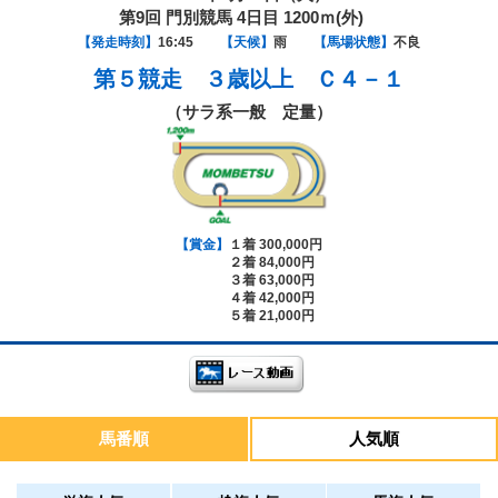
第9回 門別競馬 4日目 1200ｍ(外)
【発走時刻】
16:45
【天候】
雨
【馬場状態】
不良
第５競走
３歳以上 Ｃ４－１
（サラ系一般 定量）
【賞金】
１着 300,000円
２着 84,000円
３着 63,000円
４着 42,000円
５着 21,000円
馬番順
人気順