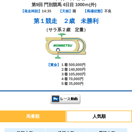
第9回 門別競馬 4日目 1000ｍ(外)
【発走時刻】
14:35
【天候】
雨
【馬場状態】
不良
第１競走
２歳 未勝利
（サラ系２歳 定量）
【賞金】
１着 500,000円
２着 140,000円
３着 105,000円
４着 70,000円
５着 35,000円
馬番順
人気順