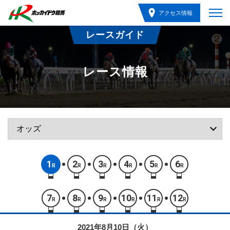
アクセス情報
レースガイド
レース情報
1
2
3
4
5
6
R
R
R
R
R
R
7
8
9
10
11
12
R
R
R
R
R
R
2021年8月10日（火）