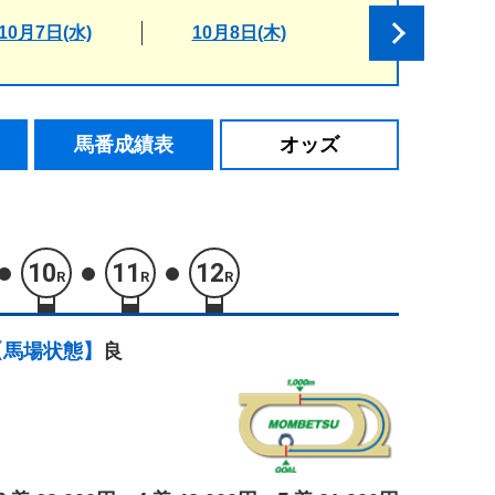
10月7日(水)
10月8日(木)
馬番成績表
オッズ
10
11
12
R
R
R
【馬場状態】
良