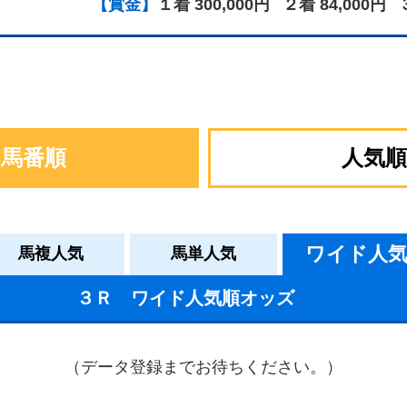
【賞金】
１着 300,000円
２着 84,000円
馬番順
人気順
ワイド人
馬複人気
馬単人気
３Ｒ ワイド人気順オッズ
（データ登録までお待ちください。）