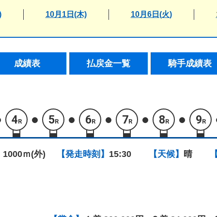
)
10月1日(木)
10月6日(火)
成績表
払戻金一覧
騎手成績表
4
5
6
7
8
9
R
R
R
R
R
R
 1000ｍ(外)
【発走時刻】
15:30
【天候】
晴