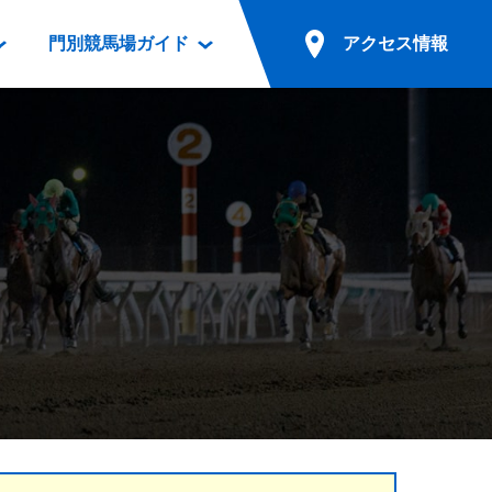
門別競馬場ガイド
アクセス情報
情報
票案内
ファンルーム
アクセス情報
電話・インターネット投票
競馬用語集
お車でのご来場
別表ダウンロード
場外発売所
無料送迎バスでのご来場
ギスカン
実況・テレホンサービス
公共の交通機関でのご来場
カレンダー
発売・払戻
ドカフェ
競走体系図
リオンシリーズ競走
発売情報(PDF)
の発売情報