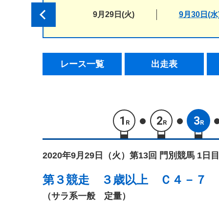
9月29日(火)
9月30日(水
レース一覧
出走表
1
2
3
R
R
R
2020年9月29日（火）
第13回 門別競馬 1日目
第３競走
３歳以上 Ｃ４－７
（サラ系一般 定量）