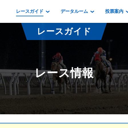
レースガイド
データルーム
投票案内
データルーム
レース情報
映像コンテンツ
門別競馬場情報
過去開催
投
レースガイド
騎手・調教師紹介
レース一覧
重賞競走VTR
門別競馬場グルメ
番組・級
騎手・調教師成績
出走表
重賞競走参考VTR
とねっこジン
開催日程
能力検査成績
成績表
レースダイジェスト
いずみ食堂
開催
レース情報
坂路調教映像
払戻金一覧
新馬ダイジェスト
ルンビニフー
重賞
遠征馬情報
騎手成績表
勝馬屋
スタ
馬主服紹介
馬番成績表
発売情報
番組編成要領
オッズ
道内の
道外