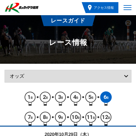
アクセス情報
レースガイド
レース情報
1
2
3
4
5
6
R
R
R
R
R
R
7
8
9
10
11
12
R
R
R
R
R
R
2020年10月29日（木）