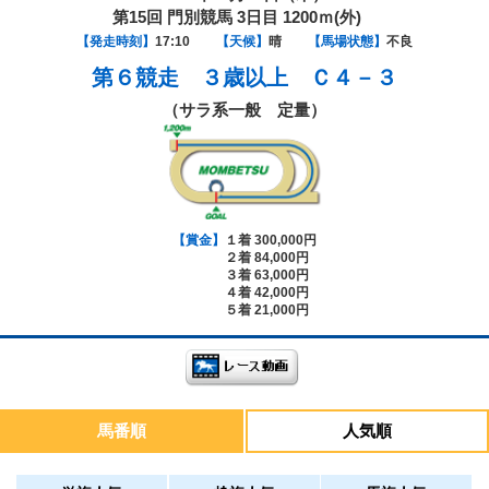
第15回 門別競馬 3日目 1200ｍ(外)
【発走時刻】
17:10
【天候】
晴
【馬場状態】
不良
第６競走
３歳以上 Ｃ４－３
（サラ系一般 定量）
【賞金】
１着 300,000円
２着 84,000円
３着 63,000円
４着 42,000円
５着 21,000円
馬番順
人気順