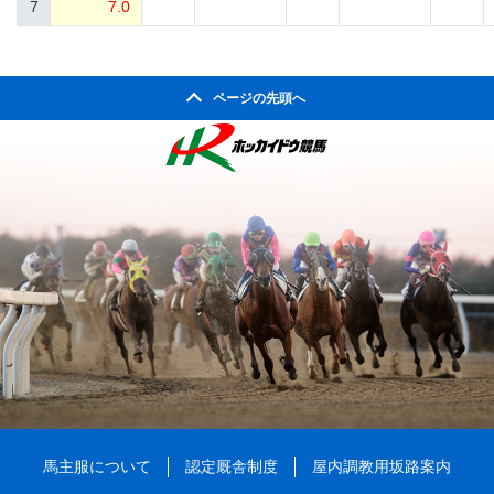
7
7.0
ページの先頭へ
馬主服について
認定厩舎制度
屋内調教用坂路案内