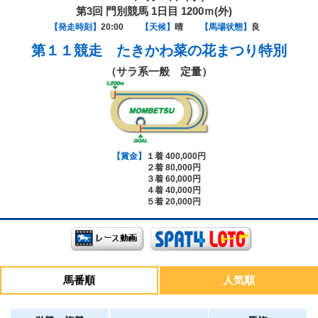
第3回 門別競馬 1日目 1200ｍ(外)
【発走時刻】
20:00
【天候】
晴
【馬場状態】
良
第１１競走
たきかわ菜の花まつり特別
（サラ系一般 定量）
【賞金】
１着 400,000円
２着 80,000円
３着 60,000円
４着 40,000円
５着 20,000円
馬番順
人気順