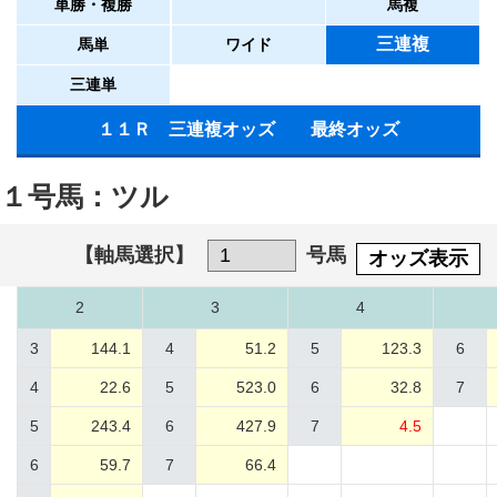
単勝・複勝
馬複
三連複
馬単
ワイド
三連単
１１Ｒ 三連複オッズ 最終オッズ
１号馬：ツル
【軸馬選択】
号馬
オッズ表示
2
3
4
3
144.1
4
51.2
5
123.3
6
4
22.6
5
523.0
6
32.8
7
5
243.4
6
427.9
7
4.5
6
59.7
7
66.4