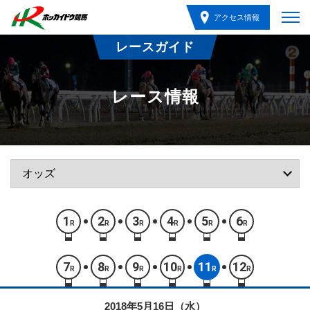
アクセス情報
レースガイド
レース情報
1
2
3
4
5
6
R
R
R
R
R
R
7
8
9
10
11
12
R
R
R
R
R
R
2018年5月16日（水）