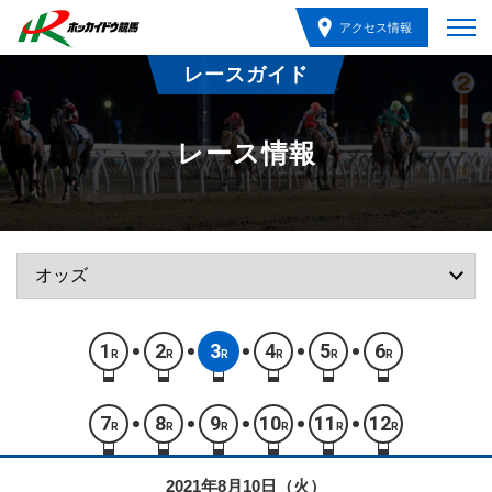
アクセス情報
レースガイド
レース情報
1
2
3
4
5
6
R
R
R
R
R
R
7
8
9
10
11
12
R
R
R
R
R
R
2021年8月10日（火）