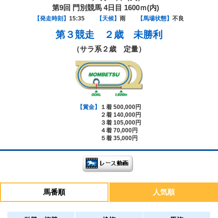
第9回 門別競馬 4日目 1600ｍ(内)
【発走時刻】
15:35
【天候】
雨
【馬場状態】
不良
第３競走
２歳 未勝利
（サラ系２歳 定量）
【賞金】
１着 500,000円
２着 140,000円
３着 105,000円
４着 70,000円
５着 35,000円
馬番順
人気順