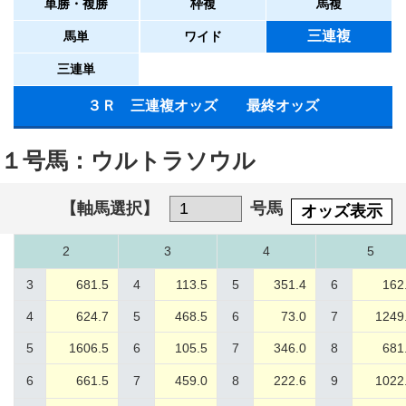
単勝・複勝
枠複
馬複
三連複
馬単
ワイド
三連単
３Ｒ 三連複オッズ 最終オッズ
１号馬：ウルトラソウル
【軸馬選択】
号馬
オッズ表示
2
3
4
5
3
681.5
4
113.5
5
351.4
6
162
4
624.7
5
468.5
6
73.0
7
1249
5
1606.5
6
105.5
7
346.0
8
681
6
661.5
7
459.0
8
222.6
9
1022