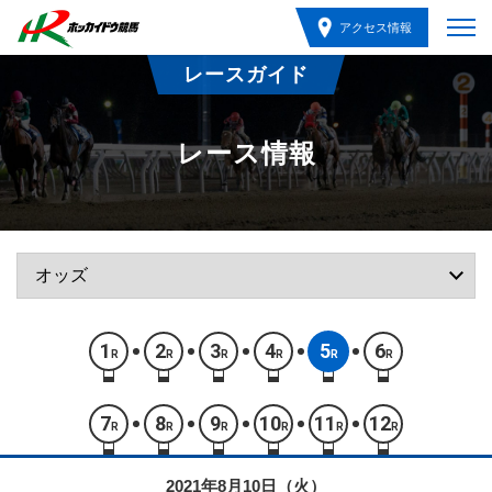
アクセス情報
レースガイド
レース情報
1
2
3
4
5
6
R
R
R
R
R
R
7
8
9
10
11
12
R
R
R
R
R
R
2021年8月10日（火）