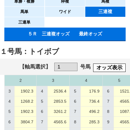
単勝・複勝
枠複
馬複
三連複
馬単
ワイド
三連単
５Ｒ 三連複オッズ 最終オッズ
１号馬：トイボブ
【軸馬選択】
号馬
オッズ表示
2
3
4
5
3
1902.3
4
2536.4
5
176.9
6
1521
4
1268.2
5
2853.5
6
736.4
7
4565
5
1902.3
6
3261.2
7
496.2
8
1087
6
3804.7
7
4565.6
8
285.3
9
4565