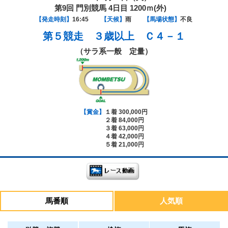
第9回 門別競馬 4日目 1200ｍ(外)
【発走時刻】
16:45
【天候】
雨
【馬場状態】
不良
第５競走
３歳以上 Ｃ４－１
（サラ系一般 定量）
【賞金】
１着 300,000円
２着 84,000円
３着 63,000円
４着 42,000円
５着 21,000円
馬番順
人気順