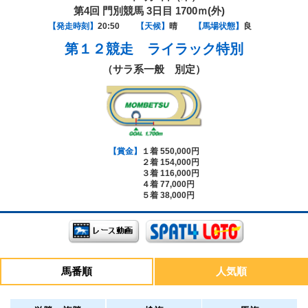
第4回 門別競馬 3日目 1700ｍ(外)
【発走時刻】
20:50
【天候】
晴
【馬場状態】
良
第１２競走
ライラック特別
（サラ系一般 別定）
【賞金】
１着 550,000円
２着 154,000円
３着 116,000円
４着 77,000円
５着 38,000円
馬番順
人気順