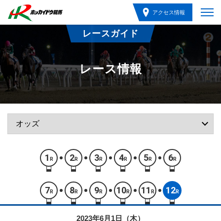
アクセス情報
レースガイド
レース情報
1
2
3
4
5
6
R
R
R
R
R
R
7
8
9
10
11
12
R
R
R
R
R
R
2023年6月1日（木）