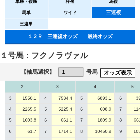
単勝・複勝
枠複
馬複
三連複
馬単
ワイド
三連単
１２Ｒ 三連複オッズ 最終オッズ
１号馬：フクノラヴァル
【軸馬選択】
号馬
オッズ表示
2
3
4
5
3
1550.1
4
7534.4
5
6893.1
6
3
4
2265.5
5
5225.4
6
608.9
7
11
5
1603.8
6
661.1
7
1809.9
8
66
6
61.7
7
1714.1
8
10450.9
9
10