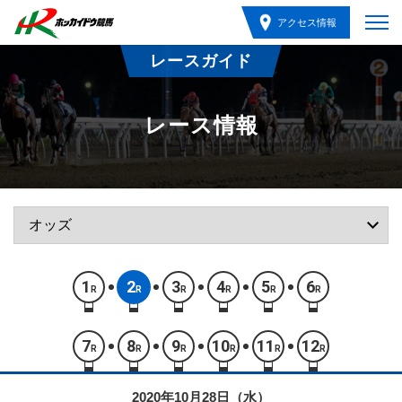
アクセス情報
レースガイド
レース情報
1
2
3
4
5
6
R
R
R
R
R
R
7
8
9
10
11
12
R
R
R
R
R
R
2020年10月28日（水）