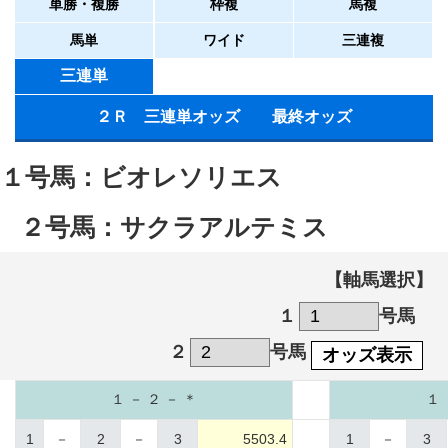
単勝・複勝
枠複
馬複
馬単
ワイド
三連複
三連単
２Ｒ 三連単オッズ 最終オッズ
１号馬：ビオレソリエス
２号馬：サクラアルテミス
【軸馬選択】
１
号馬
２
号馬
オッズ表示
１ － ２ － ＊
１ 
1
－
2
－
3
5503.4
1
－
3