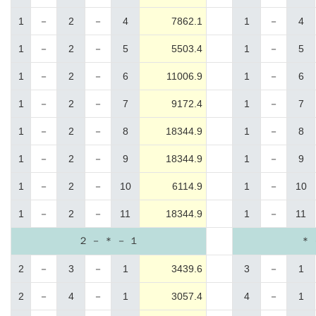
1
－
2
－
4
7862.1
1
－
4
1
－
2
－
5
5503.4
1
－
5
1
－
2
－
6
11006.9
1
－
6
1
－
2
－
7
9172.4
1
－
7
1
－
2
－
8
18344.9
1
－
8
1
－
2
－
9
18344.9
1
－
9
1
－
2
－
10
6114.9
1
－
10
1
－
2
－
11
18344.9
1
－
11
２ － ＊ － １
＊ 
2
－
3
－
1
3439.6
3
－
1
2
－
4
－
1
3057.4
4
－
1