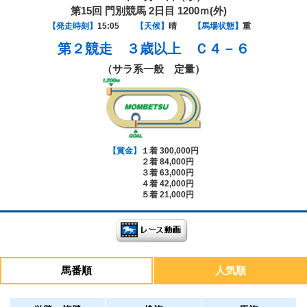
第15回 門別競馬 2日目 1200ｍ(外)
【発走時刻】
15:05
【天候】
晴
【馬場状態】
重
第２競走
３歳以上 Ｃ４－６
（サラ系一般 定量）
【賞金】
１着 300,000円
２着 84,000円
３着 63,000円
４着 42,000円
５着 21,000円
馬番順
人気順