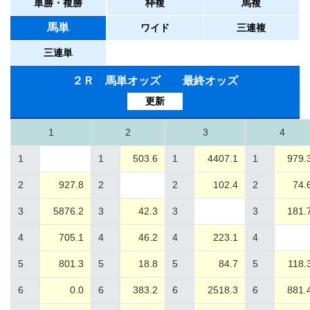
単勝・複勝
枠複
馬複
馬単
ワイド
三連複
三連単
２Ｒ 馬単オッズ 最終オッズ
更新
1
2
3
4
1
1
503.6
1
4407.1
1
979.
2
927.8
2
2
102.4
2
74.
3
5876.2
3
42.3
3
3
181.
4
705.1
4
46.2
4
223.1
4
5
801.3
5
18.8
5
84.7
5
118.
6
0.0
6
383.2
6
2518.3
6
881.