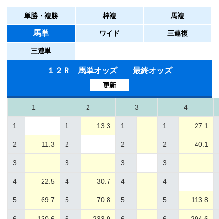
単勝・複勝
枠複
馬複
馬単
ワイド
三連複
三連単
１２Ｒ 馬単オッズ 最終オッズ
更新
1
2
3
4
1
1
13.3
1
1
27.1
2
11.3
2
2
2
40.1
3
3
3
3
4
22.5
4
30.7
4
4
5
69.7
5
70.8
5
5
113.8
6
130.6
6
233.9
6
6
294.6