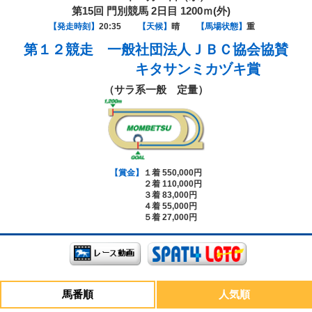
第15回 門別競馬 2日目 1200ｍ(外)
【発走時刻】
20:35
【天候】
晴
【馬場状態】
重
第１２競走
一般社団法人ＪＢＣ協会協賛
キタサンミカヅキ賞
（サラ系一般 定量）
【賞金】
１着 550,000円
２着 110,000円
３着 83,000円
４着 55,000円
５着 27,000円
馬番順
人気順