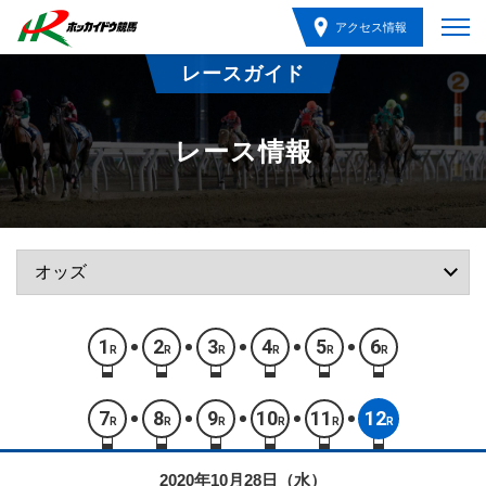
アクセス情報
レースガイド
レース情報
1
2
3
4
5
6
R
R
R
R
R
R
7
8
9
10
11
12
R
R
R
R
R
R
2020年10月28日（水）