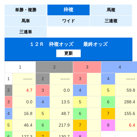
枠複
単勝・複勝
馬複
馬単
ワイド
三連複
三連単
１２Ｒ 枠複オッズ 最終オッズ
更新
1
2
3
4
1
------
2
------
3
4
------
2
4.7
3
0.0
4
5
59.8
3
0.0
4
13.5
5
6
288.4
4
16.8
5
48.7
6
7
155.6
5
46.4
6
217.9
7
8
6.4
6
127.3
7
130.7
8