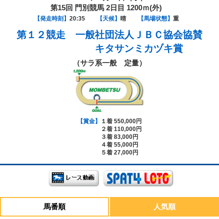
第15回 門別競馬 2日目 1200ｍ(外)
【発走時刻】
20:35
【天候】
晴
【馬場状態】
重
第１２競走
一般社団法人ＪＢＣ協会協賛
キタサンミカヅキ賞
（サラ系一般 定量）
【賞金】
１着 550,000円
２着 110,000円
３着 83,000円
４着 55,000円
５着 27,000円
馬番順
人気順