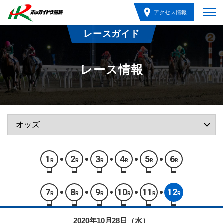
アクセス情報
レースガイド
レース情報
1
2
3
4
5
6
R
R
R
R
R
R
7
8
9
10
11
12
R
R
R
R
R
R
2020年10月28日（水）