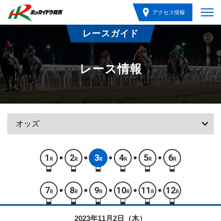
アクセス情報
レースガイド
レース情報
1
2
3
4
5
6
R
R
R
R
R
R
7
8
9
10
11
12
R
R
R
R
R
R
2023年11月2日（木）