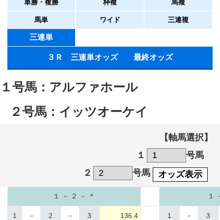
単勝・複勝
枠複
馬複
馬単
ワイド
三連複
三連単
３Ｒ 三連単オッズ 最終オッズ
１号馬：アルファホール
２号馬：イッツオーケイ
【軸馬選択】
１
号馬
２
号馬
オッズ表示
１ － ２ － ＊
１ 
1
－
2
－
3
136.4
1
－
3