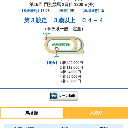
第15回 門別競馬 2日目 1200ｍ(外)
【発走時刻】
15:25
【天候】
晴
【馬場状態】
重
第３競走
３歳以上 Ｃ４－４
（サラ系一般 定量）
【賞金】
１着 400,000円
２着 112,000円
３着 84,000円
４着 56,000円
５着 28,000円
馬番順
人気順