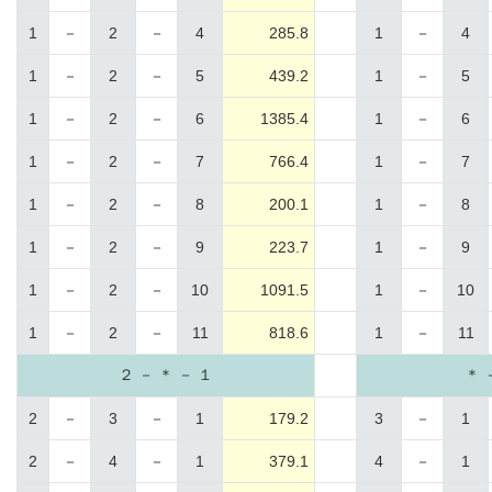
1
－
2
－
4
285.8
1
－
4
1
－
2
－
5
439.2
1
－
5
1
－
2
－
6
1385.4
1
－
6
1
－
2
－
7
766.4
1
－
7
1
－
2
－
8
200.1
1
－
8
1
－
2
－
9
223.7
1
－
9
1
－
2
－
10
1091.5
1
－
10
1
－
2
－
11
818.6
1
－
11
２ － ＊ － １
＊ 
2
－
3
－
1
179.2
3
－
1
2
－
4
－
1
379.1
4
－
1