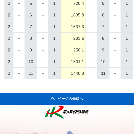
2
－
5
－
1
720.4
5
－
1
2
－
6
－
1
1895.8
6
－
1
2
－
7
－
1
1637.3
7
－
1
2
－
8
－
1
283.6
8
－
1
2
－
9
－
1
250.1
9
－
1
2
－
10
－
1
1801.1
10
－
1
2
－
11
－
1
1440.8
11
－
1
ページの先頭へ