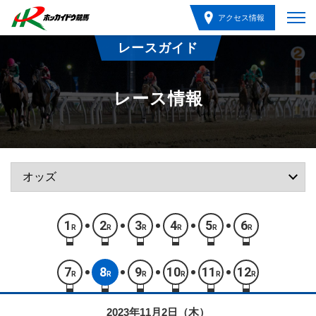
アクセス情報
レースガイド
レース情報
1
2
3
4
5
6
R
R
R
R
R
R
7
8
9
10
11
12
R
R
R
R
R
R
2023年11月2日（木）