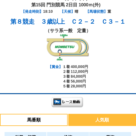
第15回 門別競馬 2日目 1000ｍ(外)
【発走時刻】
18:10
【天候】
晴
【馬場状態】
重
第８競走
３歳以上 Ｃ２－２ Ｃ３－１
（サラ系一般 定量）
【賞金】
１着 400,000円
２着 112,000円
３着 84,000円
４着 56,000円
５着 28,000円
馬番順
人気順