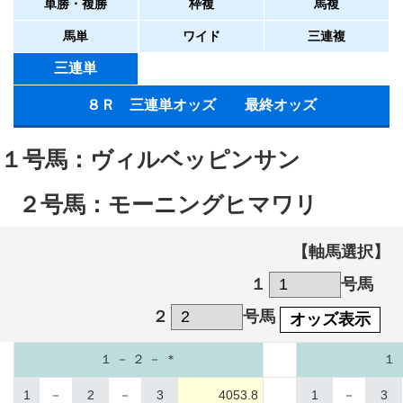
単勝・複勝
枠複
馬複
馬単
ワイド
三連複
三連単
８Ｒ 三連単オッズ 最終オッズ
１号馬：ヴィルベッピンサン
２号馬：モーニングヒマワリ
【軸馬選択】
１
号馬
２
号馬
オッズ表示
１ － ２ － ＊
１ 
1
－
2
－
3
4053.8
1
－
3