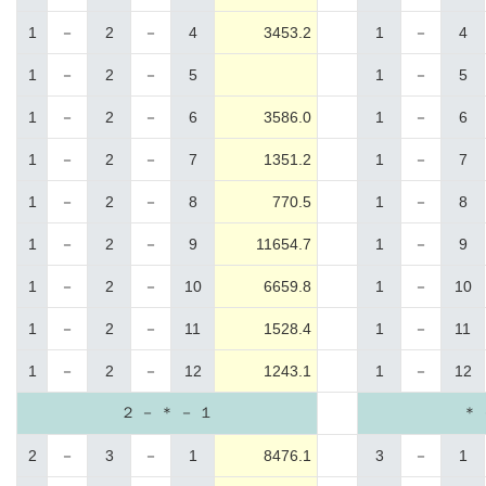
1
－
2
－
4
3453.2
1
－
4
1
－
2
－
5
1
－
5
1
－
2
－
6
3586.0
1
－
6
1
－
2
－
7
1351.2
1
－
7
1
－
2
－
8
770.5
1
－
8
1
－
2
－
9
11654.7
1
－
9
1
－
2
－
10
6659.8
1
－
10
1
－
2
－
11
1528.4
1
－
11
1
－
2
－
12
1243.1
1
－
12
２ － ＊ － １
＊ 
2
－
3
－
1
8476.1
3
－
1