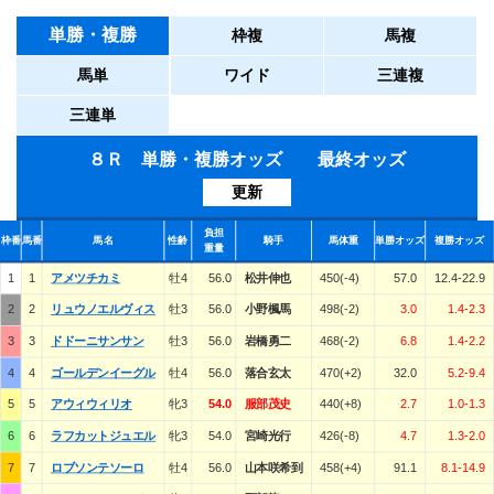
単勝・複勝
枠複
馬複
馬単
ワイド
三連複
三連単
８Ｒ 単勝・複勝オッズ 最終オッズ
更新
負担
枠番
馬番
馬名
性齢
騎手
馬体重
単勝オッズ
複勝オッズ
重量
1
1
アメツチカミ
牡4
56.0
松井伸也
450(-4)
57.0
12.4-22.9
2
2
リュウノエルヴィス
牡3
56.0
小野楓馬
498(-2)
3.0
1.4-2.3
3
3
ドドーニサンサン
牡3
56.0
岩橋勇二
468(-2)
6.8
1.4-2.2
4
4
ゴールデンイーグル
牡4
56.0
落合玄太
470(+2)
32.0
5.2-9.4
5
5
アウィウィリオ
牝3
54.0
服部茂史
440(+8)
2.7
1.0-1.3
6
6
ラフカットジュエル
牝3
54.0
宮崎光行
426(-8)
4.7
1.3-2.0
7
7
ロブソンテソーロ
牡4
56.0
山本咲希到
458(+4)
91.1
8.1-14.9