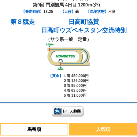
第9回 門別競馬 4日目 1200ｍ(外)
【発走時刻】
18:25
【天候】
曇
【馬場状態】
不良
第８競走
日高町協賛
日高町ウズベキスタン交流特別
（サラ系一般 定量）
【賞金】
１着 450,000円
２着 126,000円
３着 95,000円
４着 63,000円
５着 31,000円
馬番順
人気順