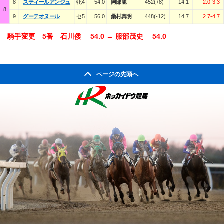
8
スティールアンジュ
牝4
54.0
阿部龍
452(+8)
14.1
2.0-3.3
8
9
グーテオヌール
セ5
56.0
桑村真明
448(-12)
14.7
2.7-4.7
騎手変更 5番 石川倭 54.0 → 服部茂史 54.0
ページの先頭へ