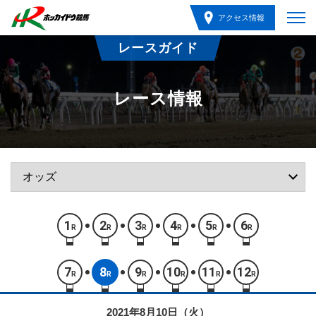
アクセス情報
レースガイド
レース情報
1
2
3
4
5
6
R
R
R
R
R
R
7
8
9
10
11
12
R
R
R
R
R
R
2021年8月10日（火）