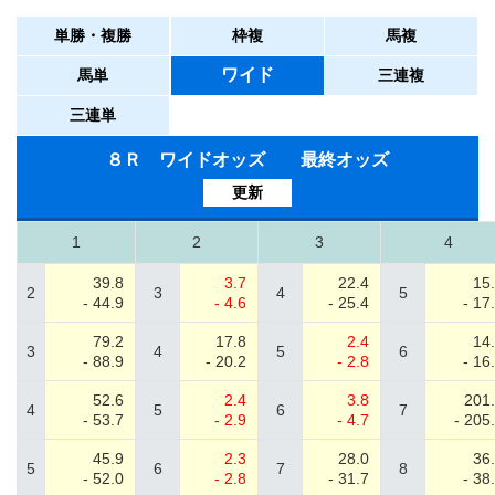
単勝・複勝
枠複
馬複
ワイド
馬単
三連複
三連単
８Ｒ ワイドオッズ 最終オッズ
更新
1
2
3
4
39.8
3.7
22.4
15
2
3
4
5
- 44.9
- 4.6
- 25.4
- 17
79.2
17.8
2.4
14
3
4
5
6
- 88.9
- 20.2
- 2.8
- 16
52.6
2.4
3.8
201
4
5
6
7
- 53.7
- 2.9
- 4.7
- 205
45.9
2.3
28.0
36
5
6
7
8
- 52.0
- 2.8
- 31.7
- 38