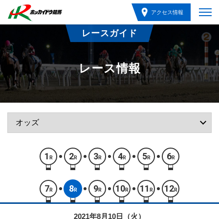
アクセス情報
レースガイド
レース情報
1
2
3
4
5
6
R
R
R
R
R
R
7
8
9
10
11
12
R
R
R
R
R
R
2021年8月10日（火）