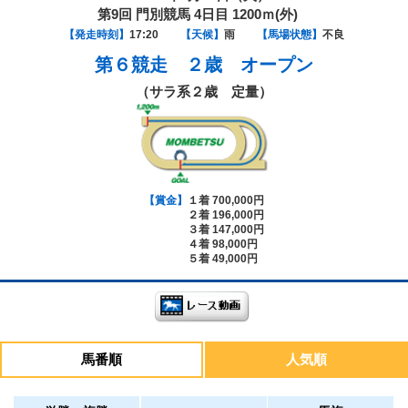
第9回 門別競馬 4日目 1200ｍ(外)
【発走時刻】
17:20
【天候】
雨
【馬場状態】
不良
第６競走
２歳 オープン
（サラ系２歳 定量）
【賞金】
１着 700,000円
２着 196,000円
３着 147,000円
４着 98,000円
５着 49,000円
馬番順
人気順