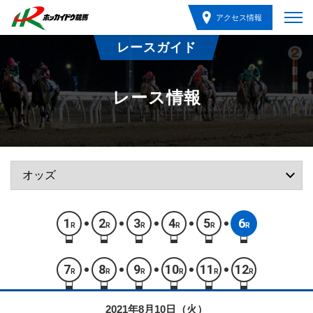
アクセス情報
レースガイド
レース情報
1
2
3
4
5
6
R
R
R
R
R
R
7
8
9
10
11
12
R
R
R
R
R
R
2021年8月10日（火）