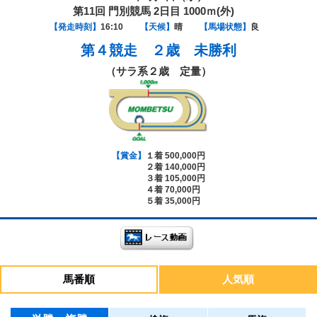
第11回 門別競馬 2日目 1000ｍ(外)
【発走時刻】
16:10
【天候】
晴
【馬場状態】
良
第４競走
２歳 未勝利
（サラ系２歳 定量）
【賞金】
１着 500,000円
２着 140,000円
３着 105,000円
４着 70,000円
５着 35,000円
馬番順
人気順