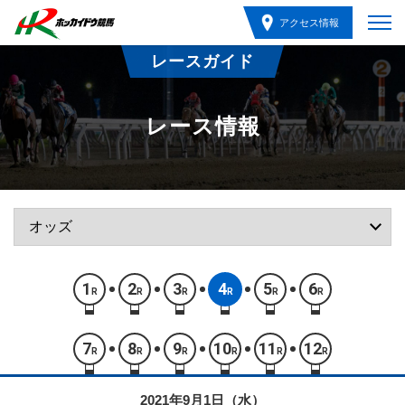
アクセス情報
レースガイド
レース情報
1
2
3
4
5
6
R
R
R
R
R
R
7
8
9
10
11
12
R
R
R
R
R
R
2021年9月1日（水）