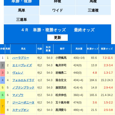
単勝・複勝
枠複
馬複
馬単
ワイド
三連複
三連単
４Ｒ 単勝・複勝オッズ 最終オッズ
更新
負担
枠番
馬番
馬名
性齢
騎手
馬体重
単勝オッズ
複勝オッズ
重量
1
1
ハーラブリー
牝2
54.0
小野楓馬
400(+14)
83.6
7.2-11.5
2
2
エミーブレイズ
牝2
54.0
亀井洋司
424(0)
13.8
2.3-3.4
3
3
ヴェレノ
牝2
54.0
岩橋勇二
440(0)
4.8
1.3-1.7
4
4
フォルエルドラド
セ2
54.0
落合玄太
404(+4)
184.6
15.2-24.3
5
5
ノブクンブラック
牡2
54.0
服部茂史
414(-4)
14.8
2.9-4.4
6
6
マメゾウ
牡2
54.0
松井伸也
360(+4)
165.6
21.4-34.2
7
ジーニーボニータ
牡2
54.0
五十嵐冬樹
474(0)
3.6
1.5-2.2
7
8
ステップオン
牝2
54.0
黒澤愛斗
480(+4)
21.5
2.5-3.8