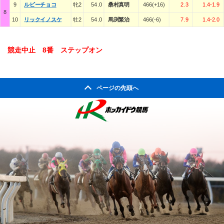
9
ルビーチョコ
牝2
54.0
桑村真明
466(+16)
2.3
1.4-1.9
8
10
リックイノスケ
牡2
54.0
馬渕繁治
466(-6)
7.9
1.4-2.0
競走中止 8番 ステップオン
ページの先頭へ