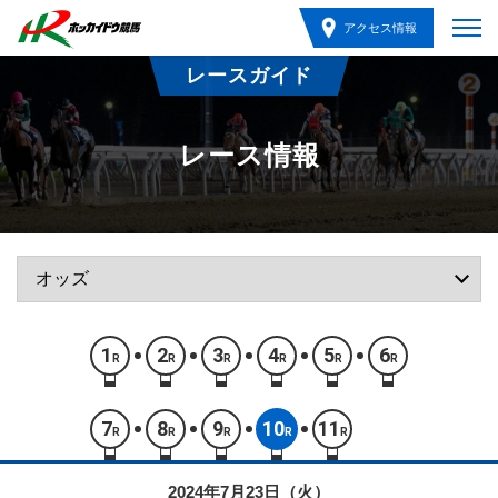
アクセス情報
レースガイド
レース情報
1
2
3
4
5
6
R
R
R
R
R
R
7
8
9
10
11
R
R
R
R
R
2024年7月23日（火）