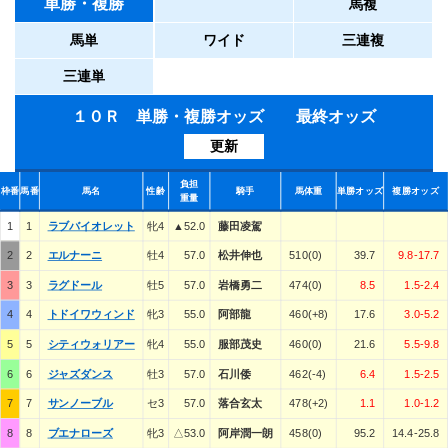
単勝・複勝
馬複
馬単
ワイド
三連複
三連単
１０Ｒ 単勝・複勝オッズ 最終オッズ
更新
負担
枠番
馬番
馬名
性齢
騎手
馬体重
単勝オッズ
複勝オッズ
重量
1
1
ラブバイオレット
牝4
▲52.0
藤田凌駕
2
2
エルナーニ
牡4
57.0
松井伸也
510(0)
39.7
9.8-17.7
3
3
ラグドール
牡5
57.0
岩橋勇二
474(0)
8.5
1.5-2.4
4
4
トドイワウィンド
牝3
55.0
阿部龍
460(+8)
17.6
3.0-5.2
5
5
シティウォリアー
牝4
55.0
服部茂史
460(0)
21.6
5.5-9.8
6
6
ジャズダンス
牡3
57.0
石川倭
462(-4)
6.4
1.5-2.5
7
7
サンノーブル
セ3
57.0
落合玄太
478(+2)
1.1
1.0-1.2
8
8
ブエナローズ
牝3
△53.0
阿岸潤一朗
458(0)
95.2
14.4-25.8