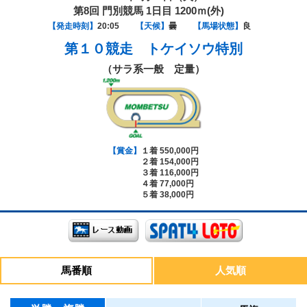
第8回 門別競馬 1日目 1200ｍ(外)
【発走時刻】
20:05
【天候】
曇
【馬場状態】
良
第１０競走
トケイソウ特別
（サラ系一般 定量）
【賞金】
１着 550,000円
２着 154,000円
３着 116,000円
４着 77,000円
５着 38,000円
馬番順
人気順