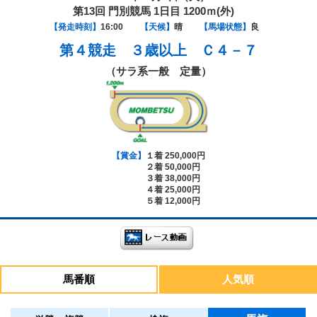
第13回 門別競馬 1日目 1200ｍ(外)
【発走時刻】
16:00
【天候】
晴
【馬場状態】
良
第４競走
３歳以上 Ｃ４－７
（サラ系一般 定量）
【賞金】
１着 250,000円
２着 50,000円
３着 38,000円
４着 25,000円
５着 12,000円
馬番順
人気順