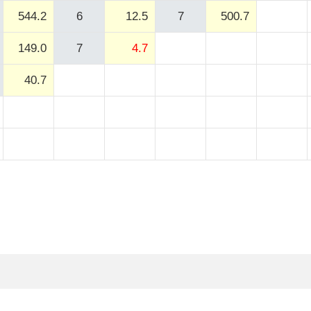
544.2
6
12.5
7
500.7
149.0
7
4.7
40.7