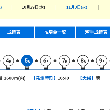
)
10月29日(木)
11月3日(火)
成績表
払戻金一覧
騎手成績表
4
5
6
7
8
9
R
R
R
R
R
R
目 1600ｍ(内)
【発走時刻】
16:40
【天候】
晴