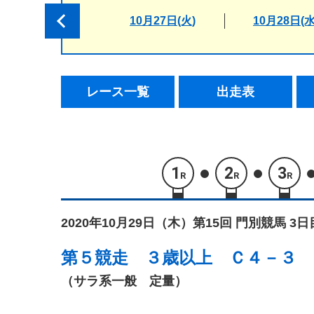
10月27日(火)
10月28日(水
レース一覧
出走表
1
2
3
R
R
R
2020年10月29日（木）
第15回 門別競馬 3日
第５競走
３歳以上 Ｃ４－３
（サラ系一般 定量）