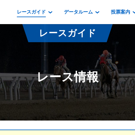
レースガイド
データルーム
投票案内
データルーム
レース情報
映像コンテンツ
門別競馬場情報
過去開催
投
レースガイド
騎手・調教師紹介
レース一覧
重賞競走VTR
門別競馬場グルメ
番組・級
騎手・調教師成績
出走表
重賞競走参考VTR
とねっこジン
開催日程
能力検査成績
成績表
レースダイジェスト
いずみ食堂
開催
レース情報
坂路調教映像
払戻金一覧
新馬ダイジェスト
ルンビニフー
重賞
遠征馬情報
騎手成績表
勝馬屋
スタ
馬主服紹介
馬番成績表
発売情報
番組編成要領
オッズ
道内の
道外