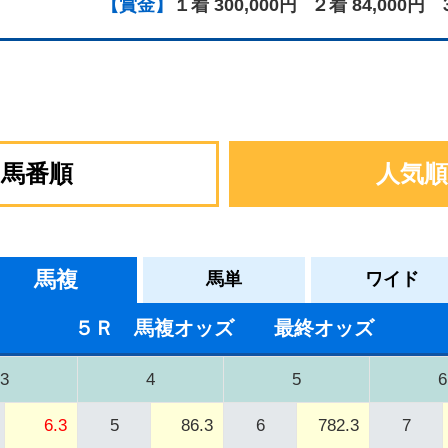
【賞金】
１着 300,000円
２着 84,000円
馬番順
人気順
馬複
馬単
ワイド
５Ｒ 馬複オッズ 最終オッズ
3
4
5
6
6.3
5
86.3
6
782.3
7