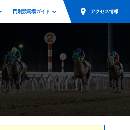
門別競馬場ガイド
アクセス情報
情報
票案内
ファンルーム
アクセス情報
電話・インターネット投票
競馬用語集
お車でのご来場
別表ダウンロード
場外発売所
無料送迎バスでのご来場
ギスカン
実況・テレホンサービス
公共の交通機関でのご来場
カレンダー
発売・払戻
ドカフェ
競走体系図
リオンシリーズ競走
発売情報(PDF)
の発売情報