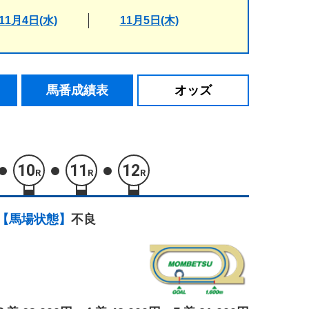
11月4日(水)
11月5日(木)
馬番成績表
オッズ
10
11
12
R
R
R
【馬場状態】
不良