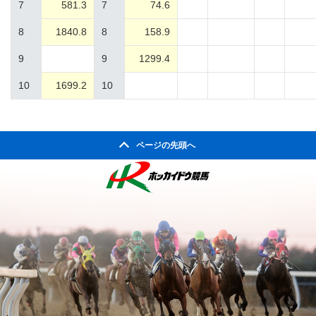
7
581.3
7
74.6
8
1840.8
8
158.9
9
9
1299.4
10
1699.2
10
ページの先頭へ