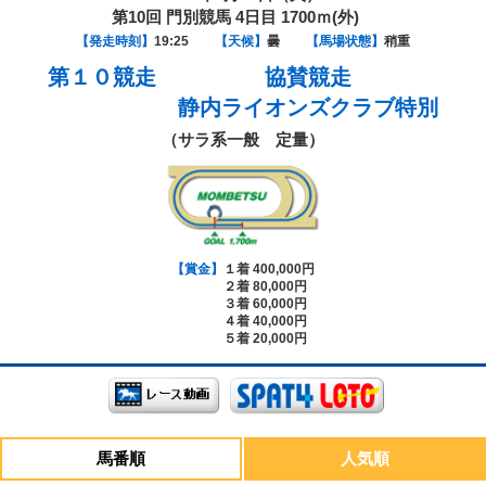
第10回 門別競馬 4日目 1700ｍ(外)
【発走時刻】
19:25
【天候】
曇
【馬場状態】
稍重
第１０競走
協賛競走
静内ライオンズクラブ特別
（サラ系一般 定量）
【賞金】
１着 400,000円
２着 80,000円
３着 60,000円
４着 40,000円
５着 20,000円
馬番順
人気順