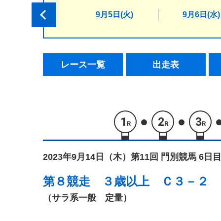
9月5日(火)
9月6日(水)
レース一覧
出走表
1
2
3
R
R
R
2023年9月14日（木）
第11回 門別競馬 6日目
第８競走
３歳以上 Ｃ３－２ 
（サラ系一般 定量）