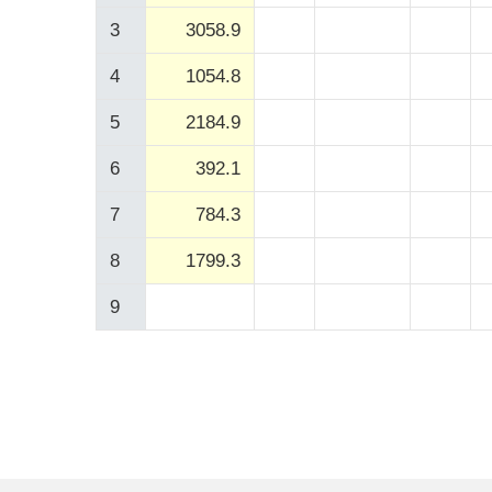
3
3058.9
4
1054.8
5
2184.9
6
392.1
7
784.3
8
1799.3
9