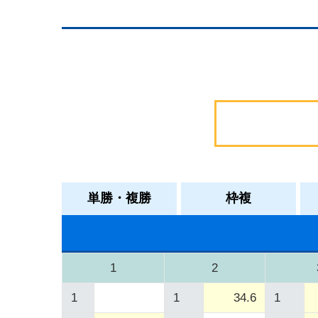
単勝・複勝
枠複
1
2
1
1
34.6
1