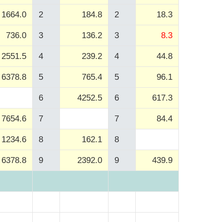
1664.0
2
184.8
2
18.3
736.0
3
136.2
3
8.3
2551.5
4
239.2
4
44.8
6378.8
5
765.4
5
96.1
6
4252.5
6
617.3
7654.6
7
7
84.4
1234.6
8
162.1
8
6378.8
9
2392.0
9
439.9