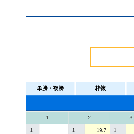
単勝・複勝
枠複
1
2
3
1
1
19.7
1