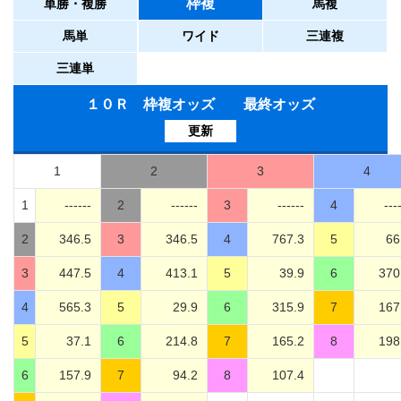
枠複
単勝・複勝
馬複
馬単
ワイド
三連複
三連単
１０Ｒ 枠複オッズ 最終オッズ
更新
1
2
3
4
1
------
2
------
3
------
4
---
2
346.5
3
346.5
4
767.3
5
66
3
447.5
4
413.1
5
39.9
6
370
4
565.3
5
29.9
6
315.9
7
167
5
37.1
6
214.8
7
165.2
8
198
6
157.9
7
94.2
8
107.4