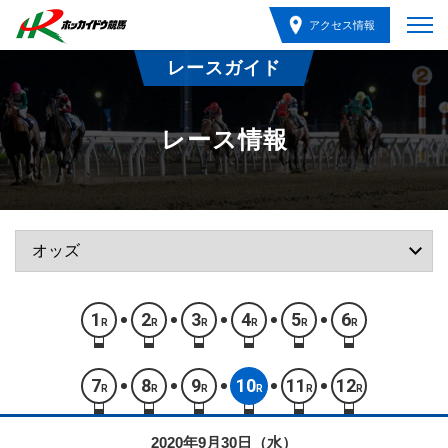
アクセス情報
レースガイド
レース情報
1
2
3
4
5
6
R
R
R
R
R
R
7
8
9
10
11
12
R
R
R
R
R
R
2020年9月30日（水）