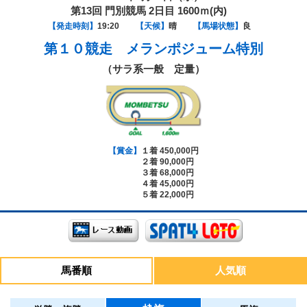
第13回 門別競馬 2日目 1600ｍ(内)
【発走時刻】
19:20
【天候】
晴
【馬場状態】
良
第１０競走
メランポジューム特別
（サラ系一般 定量）
【賞金】
１着 450,000円
２着 90,000円
３着 68,000円
４着 45,000円
５着 22,000円
馬番順
人気順