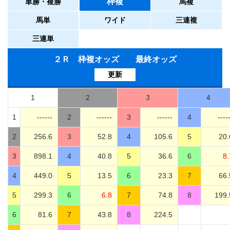
枠複
単勝・複勝
馬複
馬単
ワイド
三連複
三連単
２Ｒ 枠複オッズ 最終オッズ
更新
1
2
3
4
1
------
2
------
3
------
4
----
2
256.6
3
52.8
4
105.6
5
20.
3
898.1
4
40.8
5
36.6
6
8.
4
449.0
5
13.5
6
23.3
7
66.
5
299.3
6
6.8
7
74.8
8
199.
6
81.6
7
43.8
8
224.5