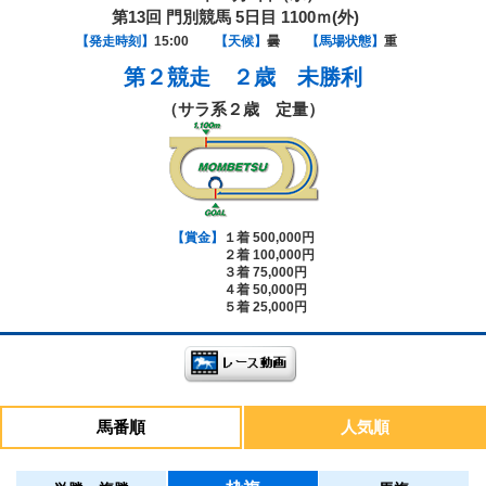
第13回 門別競馬 5日目 1100ｍ(外)
【発走時刻】
15:00
【天候】
曇
【馬場状態】
重
第２競走
２歳 未勝利
（サラ系２歳 定量）
【賞金】
１着 500,000円
２着 100,000円
３着 75,000円
４着 50,000円
５着 25,000円
馬番順
人気順