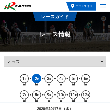
アクセス情報
レースガイド
レース情報
1
2
3
4
5
6
R
R
R
R
R
R
7
8
9
10
11
12
R
R
R
R
R
R
2020年10月7日（水）