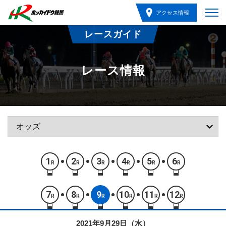
アクセス情報
レースガイド
レース情報
1
2
3
4
5
6
R
R
R
R
R
R
7
8
9
10
11
12
R
R
R
R
R
R
2021年9月29日（水）