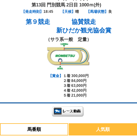
第13回 門別競馬 2日目 1000ｍ(外)
【発走時刻】
18:45
【天候】
晴
【馬場状態】
良
第９競走
協賛競走
新ひだか観光協会賞
（サラ系一般 定量）
【賞金】
１着 300,000円
２着 84,000円
３着 63,000円
４着 42,000円
５着 21,000円
馬番順
人気順