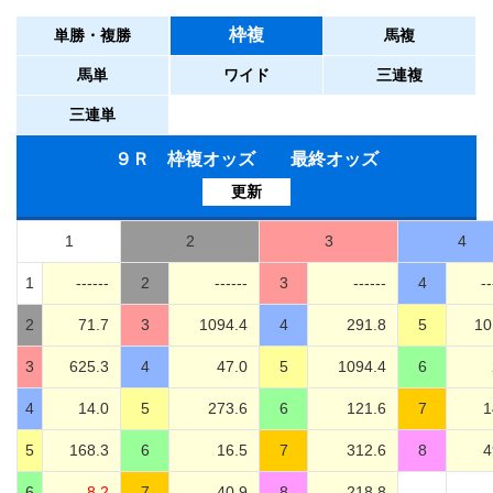
枠複
単勝・複勝
馬複
馬単
ワイド
三連複
三連単
９Ｒ 枠複オッズ 最終オッズ
更新
1
2
3
4
1
------
2
------
3
------
4
--
2
71.7
3
1094.4
4
291.8
5
10
3
625.3
4
47.0
5
1094.4
6
4
14.0
5
273.6
6
121.6
7
1
5
168.3
6
16.5
7
312.6
8
4
6
8.2
7
40.9
8
218.8