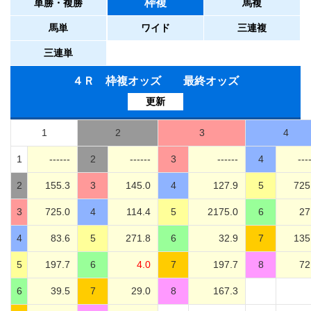
枠複
単勝・複勝
馬複
馬単
ワイド
三連複
三連単
４Ｒ 枠複オッズ 最終オッズ
更新
1
2
3
4
1
------
2
------
3
------
4
---
2
155.3
3
145.0
4
127.9
5
725
3
725.0
4
114.4
5
2175.0
6
27
4
83.6
5
271.8
6
32.9
7
135
5
197.7
6
4.0
7
197.7
8
72
6
39.5
7
29.0
8
167.3