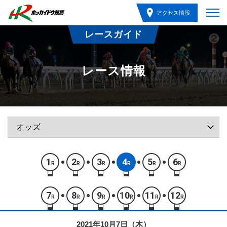
アクセス情報
レースガイド
レース情報
1
2
3
4
5
6
R
R
R
R
R
R
7
8
9
10
11
12
R
R
R
R
R
R
2021年10月7日（木）