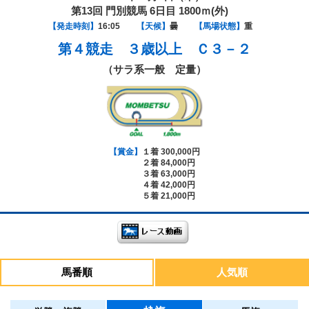
第13回 門別競馬 6日目 1800ｍ(外)
【発走時刻】
16:05
【天候】
曇
【馬場状態】
重
第４競走
３歳以上 Ｃ３－２
（サラ系一般 定量）
【賞金】
１着 300,000円
２着 84,000円
３着 63,000円
４着 42,000円
５着 21,000円
馬番順
人気順