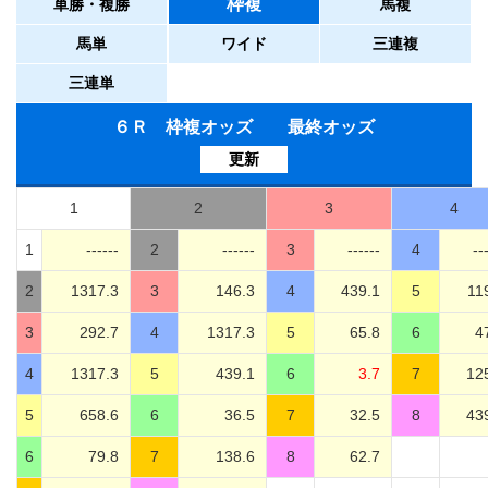
枠複
単勝・複勝
馬複
馬単
ワイド
三連複
三連単
６Ｒ 枠複オッズ 最終オッズ
更新
1
2
3
4
1
------
2
------
3
------
4
--
2
1317.3
3
146.3
4
439.1
5
11
3
292.7
4
1317.3
5
65.8
6
4
4
1317.3
5
439.1
6
3.7
7
12
5
658.6
6
36.5
7
32.5
8
43
6
79.8
7
138.6
8
62.7