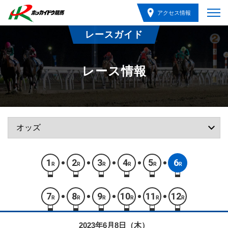
アクセス情報
レースガイド
レース情報
1
2
3
4
5
6
R
R
R
R
R
R
7
8
9
10
11
12
R
R
R
R
R
R
2023年6月8日（木）