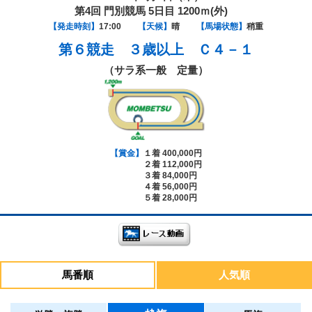
第4回 門別競馬 5日目 1200ｍ(外)
【発走時刻】
17:00
【天候】
晴
【馬場状態】
稍重
第６競走
３歳以上 Ｃ４－１
（サラ系一般 定量）
【賞金】
１着 400,000円
２着 112,000円
３着 84,000円
４着 56,000円
５着 28,000円
馬番順
人気順