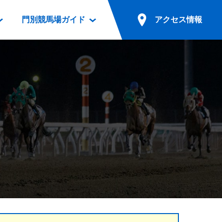
門別競馬場ガイド
アクセス情報
情報
票案内
ファンルーム
アクセス情報
電話・インターネット投票
競馬用語集
お車でのご来場
別表ダウンロード
場外発売所
無料送迎バスでのご来場
ギスカン
実況・テレホンサービス
公共の交通機関でのご来場
カレンダー
発売・払戻
ドカフェ
競走体系図
リオンシリーズ競走
発売情報(PDF)
の発売情報