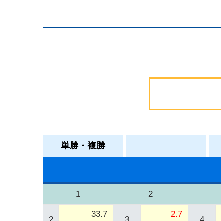
単勝・複勝
1
2
33.7
2.7
2
3
4