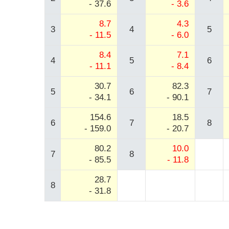
- 37.6
- 3.6
8.7
4.3
3
4
5
- 11.5
- 6.0
8.4
7.1
4
5
6
- 11.1
- 8.4
30.7
82.3
5
6
7
- 34.1
- 90.1
154.6
18.5
6
7
8
- 159.0
- 20.7
80.2
10.0
7
8
- 85.5
- 11.8
28.7
8
- 31.8