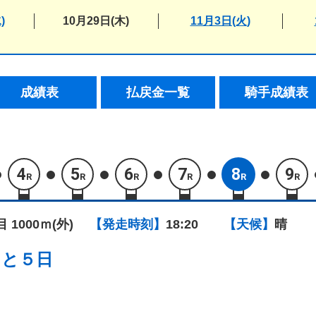
)
10月29日(木)
11月3日(火)
成績表
払戻金一覧
騎手成績表
4
5
6
7
8
9
R
R
R
R
R
R
目 1000ｍ(外)
【発走時刻】
18:20
【天候】
晴
あと５日