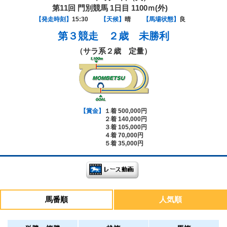
第11回 門別競馬 1日目 1100ｍ(外)
【発走時刻】
15:30
【天候】
晴
【馬場状態】
良
第３競走
２歳 未勝利
（サラ系２歳 定量）
【賞金】
１着 500,000円
２着 140,000円
３着 105,000円
４着 70,000円
５着 35,000円
馬番順
人気順