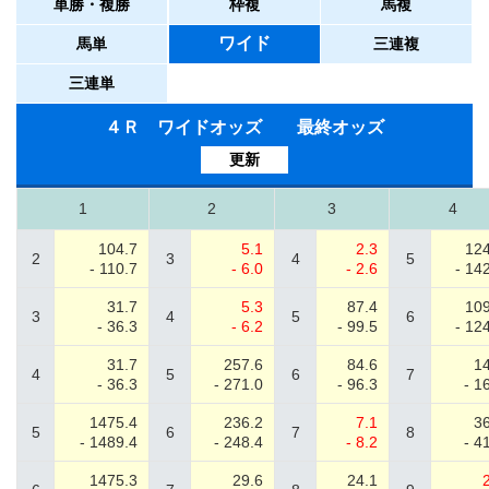
単勝・複勝
枠複
馬複
ワイド
馬単
三連複
三連単
４Ｒ ワイドオッズ 最終オッズ
更新
1
2
3
4
104.7
5.1
2.3
124
2
3
4
5
- 110.7
- 6.0
- 2.6
- 14
31.7
5.3
87.4
109
3
4
5
6
- 36.3
- 6.2
- 99.5
- 12
31.7
257.6
84.6
14
4
5
6
7
- 36.3
- 271.0
- 96.3
- 1
1475.4
236.2
7.1
36
5
6
7
8
- 1489.4
- 248.4
- 8.2
- 4
1475.3
29.6
24.1