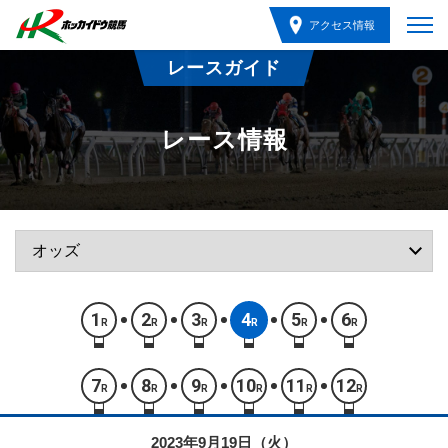
アクセス情報
レースガイド
レース情報
1
2
3
4
5
6
R
R
R
R
R
R
7
8
9
10
11
12
R
R
R
R
R
R
2023年9月19日（火）