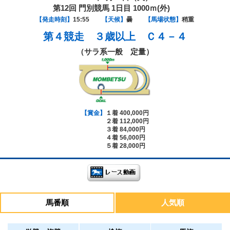
第12回 門別競馬 1日目 1000ｍ(外)
【発走時刻】
15:55
【天候】
曇
【馬場状態】
稍重
第４競走
３歳以上 Ｃ４－４
（サラ系一般 定量）
【賞金】
１着 400,000円
２着 112,000円
３着 84,000円
４着 56,000円
５着 28,000円
馬番順
人気順