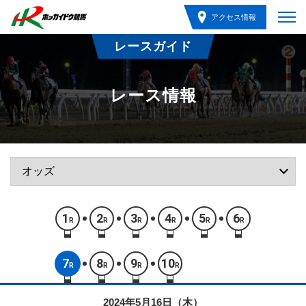
アクセス情報
レースガイド
レース情報
1
2
3
4
5
6
R
R
R
R
R
R
7
8
9
10
R
R
R
R
2024年5月16日（木）