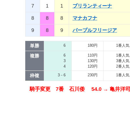
7
1
1
ブリランティーナ
8
8
8
マナカフナ
9
8
9
パープルフリージア
単勝
6
180円
1番人気
6
110円
1番人気
複勝
3
130円
3番人気
4
120円
2番人気
3－6
230円
1番人気
枠複
騎手変更 7番 石川倭 54.0 → 亀井洋司