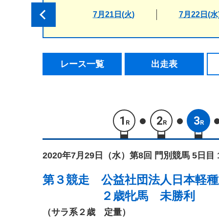
7月21日(火)
7月22日(水
レース一覧
出走表
1
2
3
R
R
R
2020年7月29日（水）
第8回 門別競馬 5日目 
第３競走
公益社団法人日本軽種
２歳牝馬 未勝利
（サラ系２歳 定量）