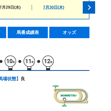
7月29日(水)
7月30日(木)
馬番成績表
オッズ
10
11
12
R
R
R
馬場状態】
良