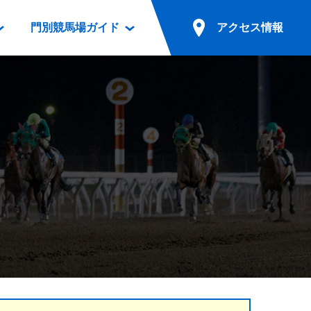
門別競馬場ガイド
アクセス情報
情報
票案内
ファンルーム
アクセス情報
電話・インターネット投票
競馬用語集
お車でのご来場
別表ダウンロード
場外発売所
無料送迎バスでのご来場
ギスカン
実況・テレホンサービス
公共の交通機関でのご来場
カレンダー
発売・払戻
ドカフェ
競走体系図
リオンシリーズ競走
発売情報(PDF)
の発売情報