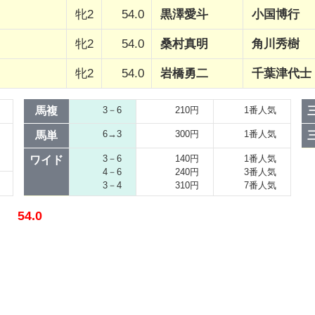
牝2
54.0
黒澤愛斗
小国博行
牝2
54.0
桑村真明
角川秀樹
牝2
54.0
岩橋勇二
千葉津代士
馬複
3－6
210円
1番人気
6→3
300円
1番人気
馬単
3－6
140円
1番人気
ワイド
4－6
240円
3番人気
3－4
310円
7番人気
 54.0