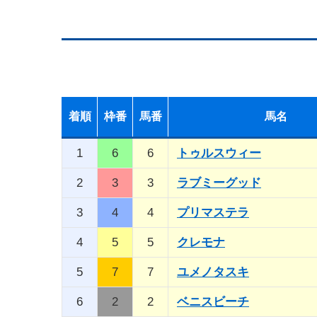
着順
枠番
馬番
馬名
1
6
6
トゥルスウィー
2
3
3
ラブミーグッド
3
4
4
プリマステラ
4
5
5
クレモナ
5
7
7
ユメノタスキ
6
2
2
ベニスビーチ