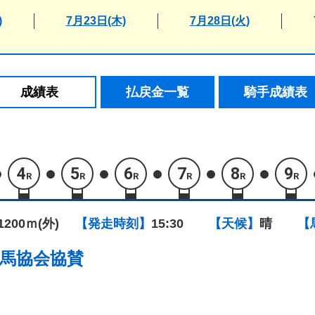
)
7月23日(木)
7月28日(火)
成績表
払戻金一覧
騎手成績表
4
5
6
7
8
9
R
R
R
R
R
R
1200ｍ(外)
【発走時刻】
15:30
【天候】
晴
【
馬協会協賛