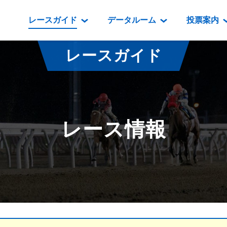
レースガイド
データルーム
投票案内
データルーム
レース情報
映像コンテンツ
門別競馬場情報
過去開催
投
レースガイド
騎手・調教師紹介
レース一覧
重賞競走VTR
門別競馬場グルメ
番組・級
騎手・調教師成績
出走表
重賞競走参考VTR
とねっこジン
開催日程
能力検査成績
成績表
レースダイジェスト
いずみ食堂
開催
レース情報
坂路調教映像
払戻金一覧
新馬ダイジェスト
ルンビニフー
重賞
遠征馬情報
騎手成績表
勝馬屋
スタ
馬主服紹介
馬番成績表
発売情報
番組編成要領
オッズ
道内の
道外