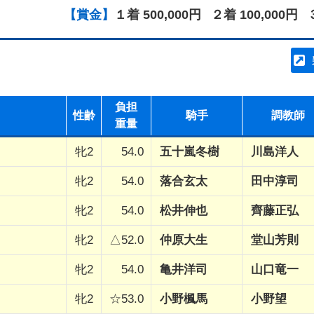
【賞金】
１着 500,000円
２着 100,000円
負担
性齢
騎手
調教師
重量
牝2
54.0
五十嵐冬樹
川島洋人
牝2
54.0
落合玄太
田中淳司
牝2
54.0
松井伸也
齊藤正弘
牝2
△52.0
仲原大生
堂山芳則
牝2
54.0
亀井洋司
山口竜一
牝2
☆53.0
小野楓馬
小野望