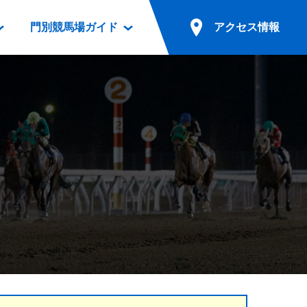
門別競馬場ガイド
アクセス情報
情報
票案内
ファンルーム
アクセス情報
電話・インターネット投票
競馬用語集
お車でのご来場
別表ダウンロード
場外発売所
無料送迎バスでのご来場
ギスカン
実況・テレホンサービス
公共の交通機関でのご来場
カレンダー
発売・払戻
ドカフェ
競走体系図
リオンシリーズ競走
発売情報(PDF)
の発売情報