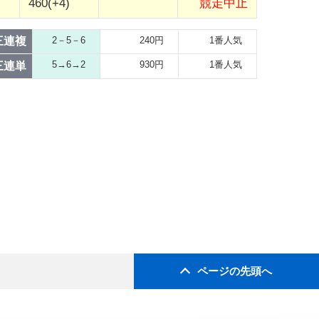
460(+4)
競走中止
三連複
2－5－6
240円
1番人気
5→6→2
930円
1番人気
三連単
ページの先頭へ