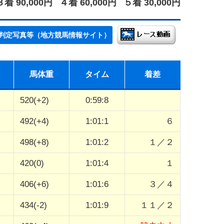
３着 90,000円
４着 60,000円
５着 30,000円
判定写真等（地方競馬情報サイト）
馬体重
タイム
着差
520(+2)
0:59:8
492(+4)
1:01:1
６
498(+8)
1:01:2
１／２
420(0)
1:01:4
１
406(+6)
1:01:6
３／４
434(-2)
1:01:9
１１／２