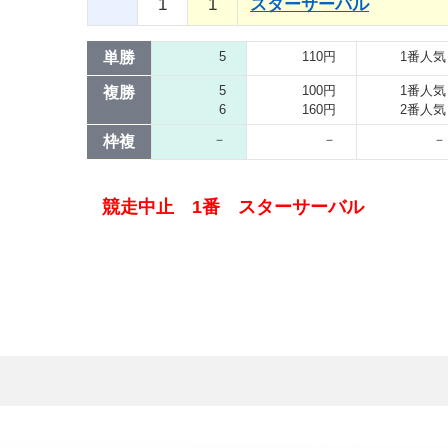
1
1
スターサーバル
単勝
5
110円
1番人気
5
100円
1番人気
複勝
6
160円
2番人気
－
－
－
枠複
競走中止 1番 スターサーバル