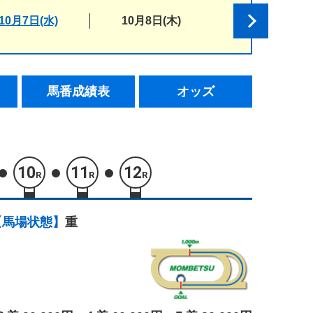
10月7日(水)
10月8日(木)
馬番成績表
オッズ
10
11
12
R
R
R
【馬場状態】
重