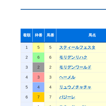
着順
枠番
馬番
馬名
1
5
5
スティールフェスタ
2
6
6
モリデンリハク
3
2
2
モリデンワールド
4
3
3
ヘーメル
5
4
4
リュウノチャチャ
6
7
7
バジーレ