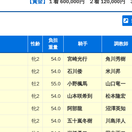
【賞金】
１着 600,000円
２着 120,000円
負担
性齢
騎手
調教師
重量
牝2
54.0
宮崎光行
角川秀樹
牝2
54.0
石川倭
米川昇
牡2
55.0
小野楓馬
山口竜一
牝2
54.0
山本咲希到
松本隆宏
牝2
54.0
阿部龍
沼澤英知
牝2
54.0
五十嵐冬樹
川島洋人