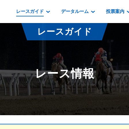
レースガイド
データルーム
投票案内
データルーム
レース情報
映像コンテンツ
門別競馬場情報
過去開催
投
レースガイド
騎手・調教師紹介
レース一覧
重賞競走VTR
門別競馬場グルメ
番組・級
騎手・調教師成績
出走表
重賞競走参考VTR
とねっこジン
開催日程
能力検査成績
成績表
レースダイジェスト
いずみ食堂
開催
レース情報
坂路調教映像
払戻金一覧
新馬ダイジェスト
ルンビニフー
重賞
遠征馬情報
騎手成績表
勝馬屋
スタ
馬主服紹介
馬番成績表
発売情報
番組編成要領
オッズ
道内の
道外