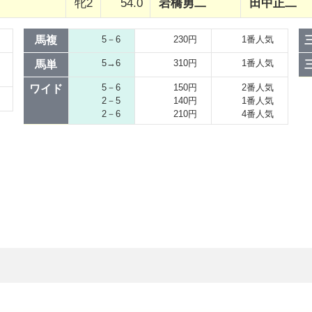
牝2
54.0
岩橋勇二
田中正二
馬複
5－6
230円
1番人気
5→6
310円
1番人気
馬単
5－6
150円
2番人気
ワイド
2－5
140円
1番人気
2－6
210円
4番人気