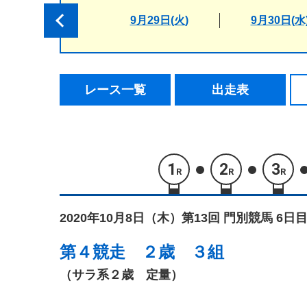
9月29日(火)
9月30日(水
レース一覧
出走表
1
2
3
R
R
R
2020年10月8日（木）
第13回 門別競馬 6日目
第４競走
２歳 ３組
（サラ系２歳 定量）