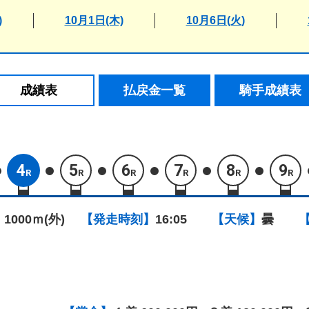
)
10月1日(木)
10月6日(火)
成績表
払戻金一覧
騎手成績表
4
5
6
7
8
9
R
R
R
R
R
R
 1000ｍ(外)
【発走時刻】
16:05
【天候】
曇