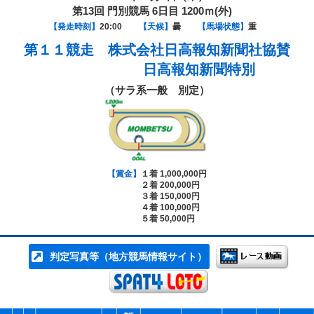
第13回 門別競馬 6日目 1200ｍ(外)
【発走時刻】
20:00
【天候】
曇
【馬場状態】
重
第１１競走
株式会社日高報知新聞社協賛
日高報知新聞特別
（サラ系一般 別定）
【賞金】
１着 1,000,000円
２着 200,000円
３着 150,000円
４着 100,000円
５着 50,000円
判定写真等（地方競馬情報サイト）