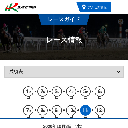
アクセス情報
レースガイド
レース情報
1
2
3
4
5
6
R
R
R
R
R
R
7
8
9
10
11
12
R
R
R
R
R
R
2020年10月8日（木）