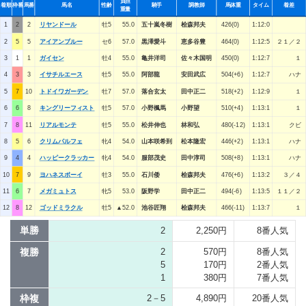
負担
着順
枠番
馬番
馬名
性齢
騎手
調教師
馬体重
タイム
着差
重量
1
2
2
リヤンドール
牡5
55.0
五十嵐冬樹
桧森邦夫
426(0)
1:12:0
2
5
5
アイアンブルー
セ6
57.0
黒澤愛斗
恵多谷豊
464(0)
1:12:5
２１／２
3
1
1
ガイセン
牡4
55.0
亀井洋司
佐々木国明
450(0)
1:12:7
１
4
3
3
イサチルエース
牡5
55.0
阿部龍
安田武広
504(+6)
1:12:7
ハナ
5
7
10
トドイワガーデン
牡7
57.0
落合玄太
田中正二
518(+2)
1:12:9
１
6
6
8
キングリーフィスト
牡5
57.0
小野楓馬
小野望
510(+4)
1:13:1
１
7
8
11
リアルモンテ
牡5
55.0
松井伸也
林和弘
480(-12)
1:13:1
クビ
8
5
6
クリムパルフェ
牝4
54.0
山本咲希到
松本隆宏
446(+2)
1:13:1
ハナ
9
4
4
ハッピークラッカー
牝4
54.0
服部茂史
田中淳司
508(+8)
1:13:1
ハナ
10
7
9
ヨハネスボーイ
牡3
55.0
石川倭
桧森邦夫
476(+6)
1:13:2
３／４
11
6
7
メガミュトス
牝5
53.0
阪野学
田中正二
494(-6)
1:13:5
１１／２
12
8
12
ゴッドミラクル
牡5
▲52.0
池谷匠翔
桧森邦夫
466(-11)
1:13:7
１
単勝
2
2,250円
8番人気
複勝
2
570円
8番人気
5
170円
2番人気
1
380円
7番人気
枠複
2－5
4,890円
20番人気