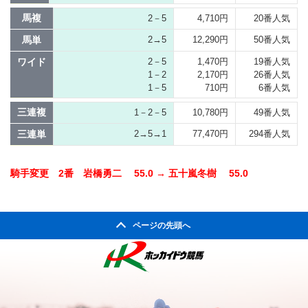
馬複
2－5
4,710円
20番人気
馬単
2→5
12,290円
50番人気
ワイド
2－5
1,470円
19番人気
1－2
2,170円
26番人気
1－5
710円
6番人気
三連複
1－2－5
10,780円
49番人気
三連単
2→5→1
77,470円
294番人気
騎手変更 2番 岩橋勇二 55.0 → 五十嵐冬樹 55.0
ページの先頭へ